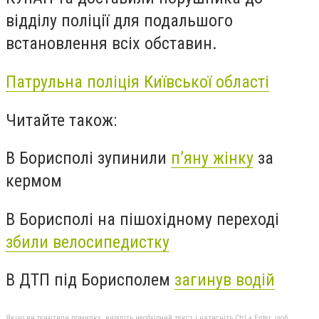
відділу поліції для подальшого
встановлення всіх обставин.
Патрульна поліція Київської області
Читайте також:
В Борисполі зупинили
п’яну жінку
за
кермом
В Борисполі на пішохідному переході
збили велосипедистку
В ДТП під Борисполем
загинув водій
Якщо ви помітили помилку, виділіть необхідний текст і натисніть Ctrl + Enter, щоб