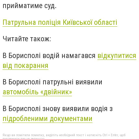
прийматиме суд.
Патрульна поліція Київської області
Читайте також:
В Борисполі водій намагався
відкупитися
від покарання
В Борисполі патрульні виявили
автомобіль «двійник»
В Борисполі знову виявили водія з
підробленими документами
Якщо ви помітили помилку, виділіть необхідний текст і натисніть Ctrl + Enter, щоб
повідомити про це редакцію