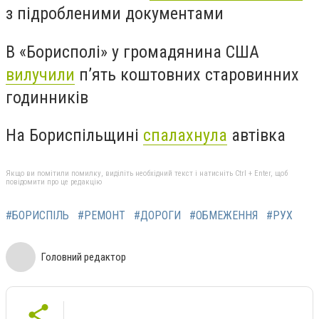
з підробленими документами
В «Борисполі» у громадянина США
вилучили
п’ять коштовних старовинних
годинників
На Бориспільщині
спалахнула
автівка
Якщо ви помітили помилку, виділіть необхідний текст і натисніть Ctrl + Enter, щоб
повідомити про це редакцію
#БОРИСПІЛЬ
#РЕМОНТ
#ДОРОГИ
#ОБМЕЖЕННЯ
#РУХ
Головний редактор