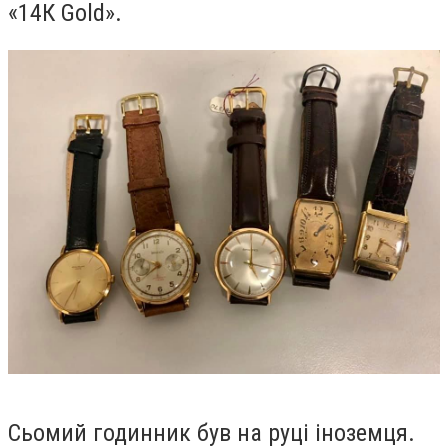
«14К Gold».
Сьомий годинник був на руці іноземця.