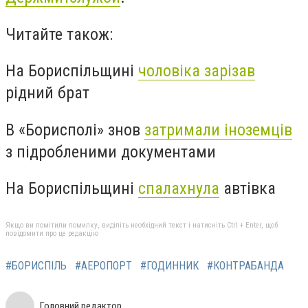
Читайте також:
На Бориспільщині
чоловіка зарізав
рідний брат
В «Борисполі» знов
затримали іноземців
з підробленими документами
На Бориспільщині
спалахнула
автівка
Якщо ви помітили помилку, виділіть необхідний текст і натисніть Ctrl + Enter, щоб
повідомити про це редакцію
#БОРИСПІЛЬ
#АЕРОПОРТ
#ГОДИННИК
#КОНТРАБАНДА
Головний редактор