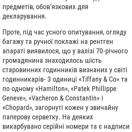
предметів, обов’язкових для
декларування.
Проте, під час усного опитування, огляду
багажу та ручної поклажі на рентген
апараті виявилося, що у валізі 70-річного
громадянина знаходилось шість
старовинних годинників визнаних у світі
годинникарів- 3 одиниці «Tiffany & Co» та
по одному «Hamilton», «Patek Phillippe
Geneve», «Vacheron & Constantin» і
«Chopard», загорнуті кожен у звичайну
паперову серветку. На деяких
викарбувано серійні номери та є надписи