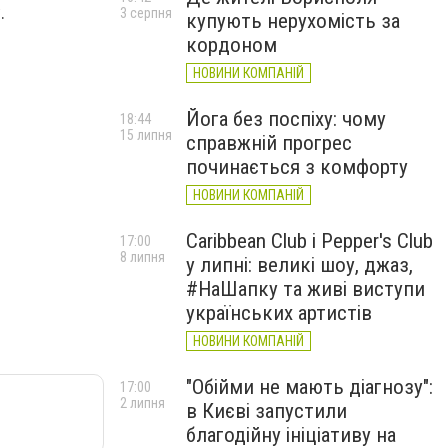
.
3 серпня
купують нерухомість за
кордоном
НОВИНИ КОМПАНІЙ
Йога без поспіху: чому
18:44
15 липня
справжній прогрес
починається з комфорту
НОВИНИ КОМПАНІЙ
Caribbean Club і Pepper's Club
17:00
8 липня
у липні: великі шоу, джаз,
#НаШапку та живі виступи
українських артистів
НОВИНИ КОМПАНІЙ
"Обійми не мають діагнозу":
17:00
2 липня
в Києві запустили
благодійну ініціативу на