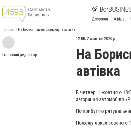
BorBUSINE
Дозвілля
Афіша
Головна
На Бориспільщині спалахнула автівка
12:00, 2 жовтня 2020 р.
На Борис
Головний редактор
автівка
В четвер, 1 жовтня о 18
загорання автомобіля «Pe
По прибуттю рятувальник
Пожежу локалізовано о 18