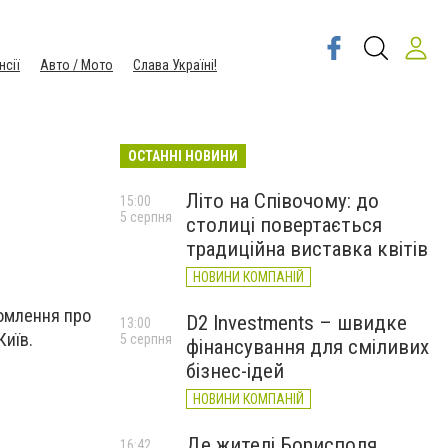
нсії
Авто / Мото
Слава Україні!
ОСТАННІ НОВИНИ
Літо на Співочому: до
15:00
5 серпня
столиці повертається
традиційна виставка квітів
НОВИНИ КОМПАНІЙ
домлення про
D2 Investments – швидке
13:00
Київ.
5 серпня
фінансування для сміливих
бізнес-ідей
НОВИНИ КОМПАНІЙ
Де жителі Борисполя
16:42