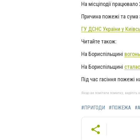
На місціподії працювало 
Причина пожежі та сума 
ГУ ДСНС України у Київсь
Читайте також:
На Бориспільщині
вогонь
На Бориспільщині
стала
Під час гасіння пожежі 
Якщо ви помітили помилку, виділіть нео
#ПРИГОДИ
#ПОЖЕЖА
#А