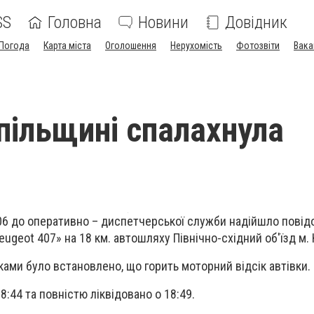
SS
Головна
Новини
Довідник
Погода
Карта міста
Оголошення
Нерухомість
Фотозвіти
Вака
пільщині спалахнула
:06 до оперативно – диспетчерської служби надійшло пові
ugeot 407» на 18 км. автошляху Північно-східний об'їзд м. 
ами було встановлено, що горить моторний відсік автівки.
:44 та повністю ліквідовано о 18:49.