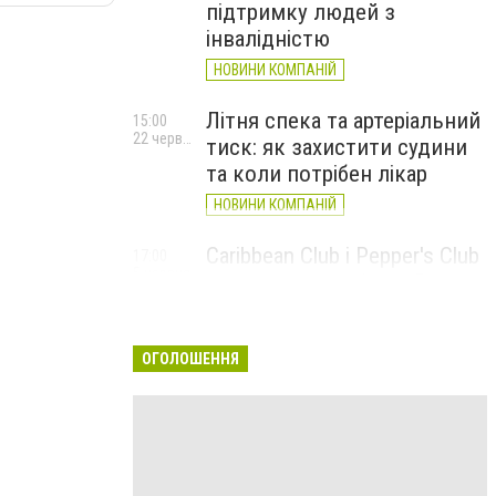
підтримку людей з
інвалідністю
НОВИНИ КОМПАНІЙ
Літня спека та артеріальний
15:00
22 червня
тиск: як захистити судини
та коли потрібен лікар
НОВИНИ КОМПАНІЙ
Caribbean Club і Pepper's Club
17:00
5 червня
у червні: від вар'єте «Рояль»
до благодійних концертів
#НаШапку
ОГОЛОШЕННЯ
НОВИНИ КОМПАНІЙ