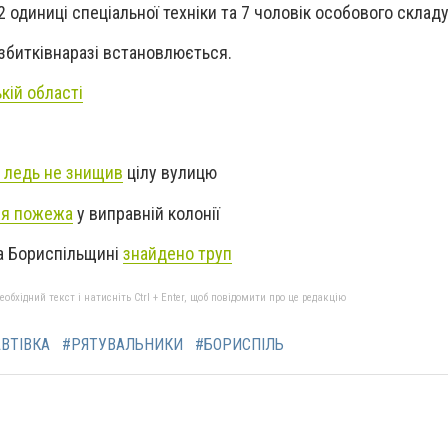
2 одиниці спеціальної техніки та 7 чоловік особового складу
збитківнаразі встановлюється.
кій області
 ледь не знищив
цілу вулицю
ся пожежа
у виправній колонії
на Бориспільщині
знайдено труп
бхідний текст і натисніть Ctrl + Enter, щоб повідомити про це редакцію
ВТІВКА
#РЯТУВАЛЬНИКИ
#БОРИСПІЛЬ