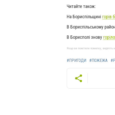
Читайте також:
На Бориспільщині
горів 
В Бориспільському райо
В Борисполі знову
горіло
Якщо ви помітили помилку, виділіть нео
#ПРИГОДИ
#ПОЖЕЖА
#