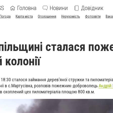
SS
Головна
Новини
Довідник
Погода
Карта міста
Оголошення
Нерухомість
Фотозвіти
Вака
пільщині сталася пож
 колонії
о 18:30 сталося займання дерев’яної стружки та пиломатеріа
онії в с.Мартусівка, розповів пожежник-доброволець
Андрій
ув охоплений цех пиломатеріаліа площою 800 кв.м.