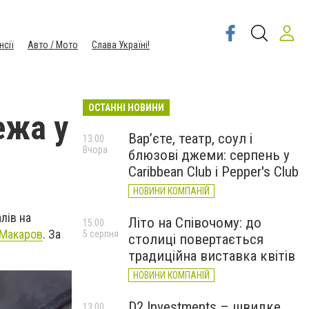
нсії
Авто / Мото
Слава Україні!
ОСТАННІ НОВИНИ
ежа у
Вар’єте, театр, соул і
13:00
Вчора
блюзові джеми: серпень у
Caribbean Club і Pepper's Club
НОВИНИ КОМПАНІЙ
лів на
Літо на Співочому: до
15:00
 Макаров
. За
5 серпня
столиці повертається
традиційна виставка квітів
НОВИНИ КОМПАНІЙ
D2 Investments – швидке
13:00