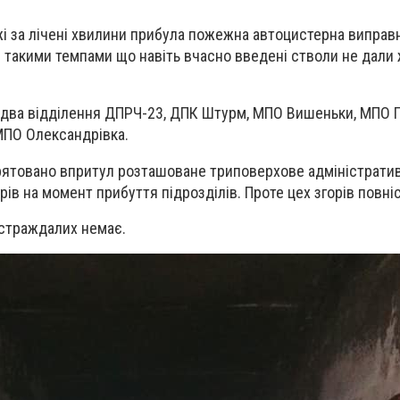
 за лічені хвилини прибула пожежна автоцистерна виправно
 такими темпами що навіть вчасно введені стволи не дали
 два відділення ДПРЧ-23, ДПК Штурм, МПО Вишеньки, МПО 
МПО Олександрівка.
ятовано впритул розташоване триповерхове адміністрати
рів на момент прибуття підрозділів. Проте цех згорів повні
остраждалих немає.