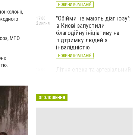
НОВИНИ КОМПАНІЙ
ї колонії,
"Обійми не мають діагнозу":
 жодного
17:00
2 липня
в Києві запустили
благодійну ініціативу на
Гора, МПО
підтримку людей з
інвалідністю
НОВИНИ КОМПАНІЙ
вне
стю.
Літня спека та артеріальний
15:00
22 червня
тиск: як захистити судини
та коли потрібен лікар
НОВИНИ КОМПАНІЙ
ОГОЛОШЕННЯ