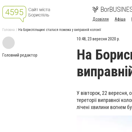
BorBUSINE
Дозвілля
Афіша
Головна
На Бориспільщині сталася пожежа у виправній колонії
10:48, 23 вересня 2020 р.
На Борис
Головний редактор
виправній
У вівторок, 22 вересня, 
тереторії виправної кол
лічені хвилини вогнем б