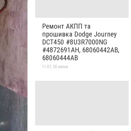
Ремонт АКПП та
прошивка Dodge Journey
DCT450 #8U3R7000NG
#4872691AH, 68060442AB,
68060444AB
11:07, 30 липня