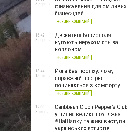
5 серпня
фінансування для сміливих
бізнес-ідей
НОВИНИ КОМПАНІЙ
Де жителі Борисполя
16:42
3 серпня
купують нерухомість за
кордоном
НОВИНИ КОМПАНІЙ
Йога без поспіху: чому
18:44
15 липня
справжній прогрес
починається з комфорту
НОВИНИ КОМПАНІЙ
Caribbean Club і Pepper's Club
17:00
8 липня
у липні: великі шоу, джаз,
#НаШапку та живі виступи
українських артистів