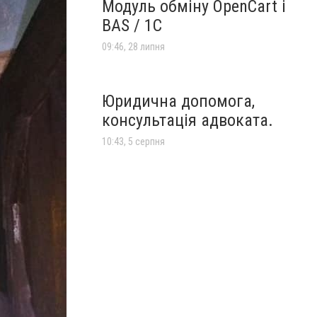
Модуль обміну OpenCart і
BAS / 1С
09:46, 28 липня
Юридична допомога,
консультація адвоката.
10:43, 5 серпня