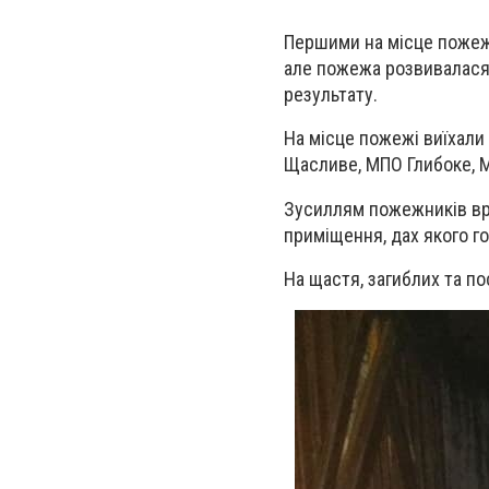
Першими на місце пожежі
але пожежа розвивалася
результату.
На місце пожежі виїхали
Щасливе, МПО Глибоке, 
Зусиллям пожежників вр
приміщення, дах якого го
На щастя, загиблих та п