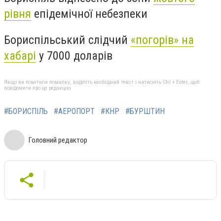
рівня
епідемічної небезпеки
Бориспільський слідчий
«погорів» на
хабарі
у 7000 доларів
Якщо ви помітили помилку, виділіть необхідний текст і натисніть Ctrl + Enter, щоб
повідомити про це редакцію
#БОРИСПІЛЬ
#АЕРОПОРТ
#КНР
#БУРШТИН
Головний редактор