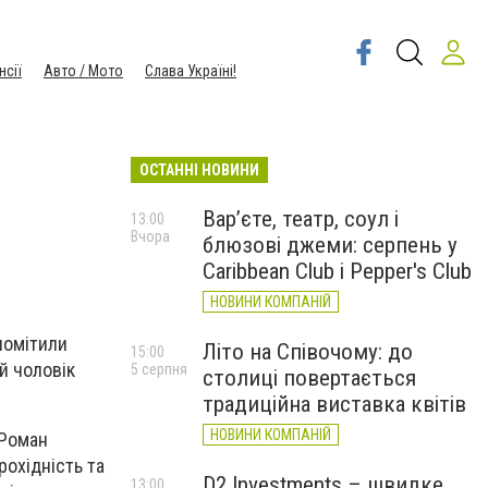
нсії
Авто / Мото
Слава Україні!
ОСТАННІ НОВИНИ
Вар’єте, театр, соул і
13:00
Вчора
блюзові джеми: серпень у
Caribbean Club і Pepper's Club
НОВИНИ КОМПАНІЙ
помітили
Літо на Співочому: до
15:00
й чоловік
5 серпня
столиці повертається
традиційна виставка квітів
НОВИНИ КОМПАНІЙ
 Роман
рохідність та
D2 Investments – швидке
13:00