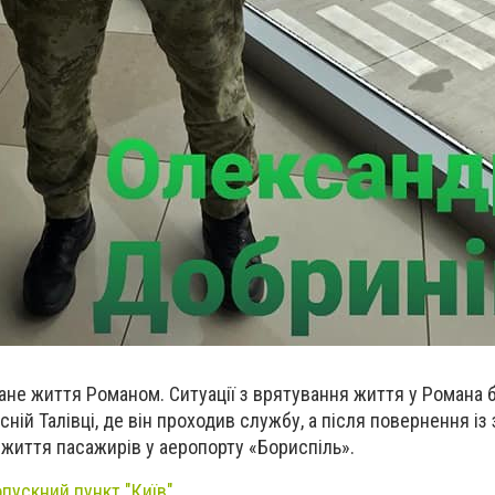
не життя Романом. Ситуації з врятування життя у Романа бу
сній Талівці, де він проходив службу, а після повернення із
 життя пасажирів у аеропорту «Бориспіль».
пускний пункт "Київ"