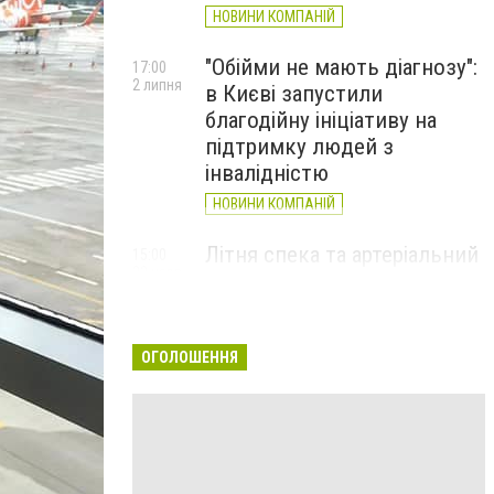
НОВИНИ КОМПАНІЙ
"Обійми не мають діагнозу":
17:00
2 липня
в Києві запустили
благодійну ініціативу на
підтримку людей з
інвалідністю
НОВИНИ КОМПАНІЙ
Літня спека та артеріальний
15:00
22 червня
тиск: як захистити судини
та коли потрібен лікар
НОВИНИ КОМПАНІЙ
ОГОЛОШЕННЯ