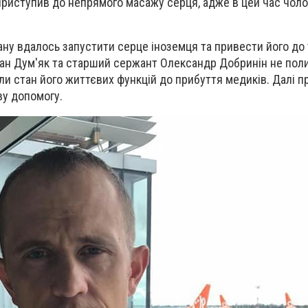
приступив до непрямого масажу серця, адже в цей час чоло
ну вдалось запустити серце іноземця та привести його до 
н Дум'як та старший сержант Олександр Добринін не пол
и стан його життєвих функцій до прибуття медиків. Далі п
у допомогу.