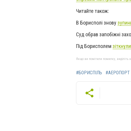
Читайте також:
В Борисполі знову
зупин
Суд обрав запобіжні зах
Під Борисполем
зіткнули
Якщо ви помітили помилку, виділіть нео
#БОРИСПІЛЬ
#АЕРОПОРТ