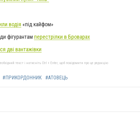
или водія
«під кайфом»
оди фігурантам
перестрілки в Броварах
ся дві вантажівки
бхідний текст і натисніть Ctrl + Enter, щоб повідомити про це редакцію
#ПРИКОРДОННИК
#АТОВЕЦЬ