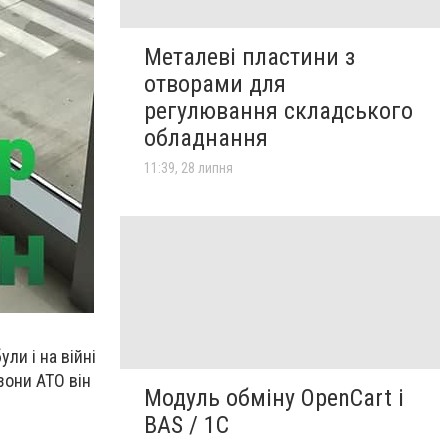
Металеві пластини з
отворами для
регулювання складського
обладнання
11:39, 28 липня
ли і на війні
 зони АТО він
Модуль обміну OpenCart і
BAS / 1С