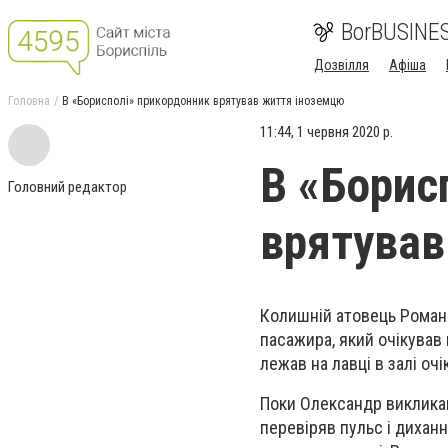
BorBUSINE
Дозвілля
Афіша
Головна
В «Борисполі» прикордонник врятував життя іноземцю
11:44, 1 червня 2020 р.
В «Борис
Головний редактор
врятував
Колишній атовець Роман 
пасажира, який очікував
лежав на лавці в залі очі
Поки Олександр виклика
перевіряв пульс і дихан