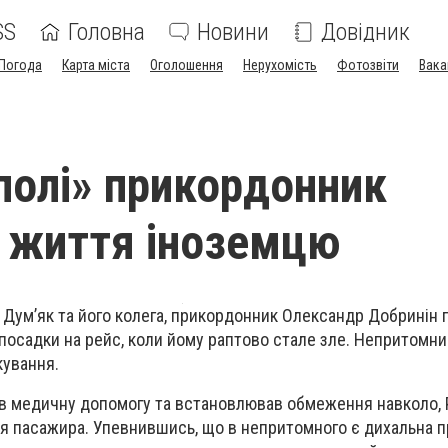
SS
Головна
Новини
Довідник
Погода
Карта міста
Оголошення
Нерухомість
Фотозвіти
Вака
полі» прикордонник
 життя іноземцю
Дум’як та його колега, прикордонник Олександр Добринін 
 посадки на рейс, коли йому раптово стале зле. Непритомни
кування.
в медичну допомогу та встановлював обмеження навколо,
ня пасажира. Упевнившись, що в непритомного є дихальна п