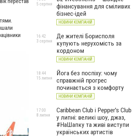
вік перестав
5 серпня
фінансування для сміливих
бізнес-ідей
тями.
НОВИНИ КОМПАНІЙ
ишали
рацівники
Де жителі Борисполя
16:42
3 серпня
купують нерухомість за
кордоном
НОВИНИ КОМПАНІЙ
Йога без поспіху: чому
18:44
15 липня
справжній прогрес
починається з комфорту
НОВИНИ КОМПАНІЙ
Caribbean Club і Pepper's Club
17:00
8 липня
у липні: великі шоу, джаз,
#НаШапку та живі виступи
українських артистів