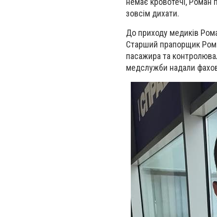
немає кровотечі, Роман 
зовсім дихати.
До приходу медиків Рома
Старший прапорщик Рома
пасажира та контролювал
медслужби надали фахов