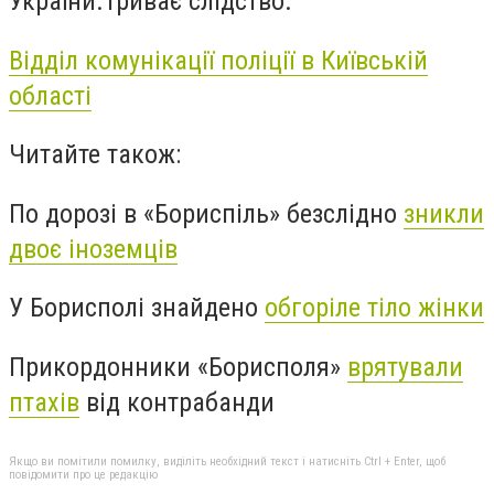
України.Триває слідство.
Відділ комунікації поліції в Київській
області
Читайте також:
По дорозі в «Бориспіль» безслідно
зникли
двоє іноземців
У Борисполі знайдено
обгоріле тіло жінки
Прикордонники «Борисполя»
врятували
птахів
від контрабанди
Якщо ви помітили помилку, виділіть необхідний текст і натисніть Ctrl + Enter, щоб
повідомити про це редакцію