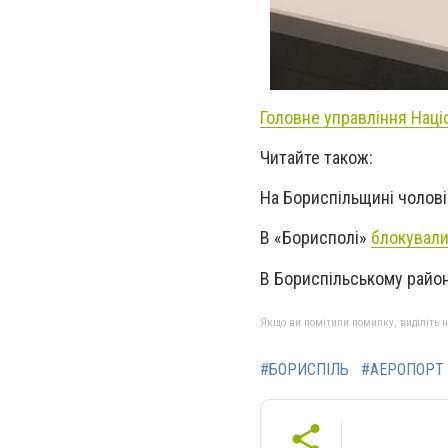
Головне управління Націо
Читайте також:
На Бориспільщині чолов
В «Борисполі»
блокували
В Бориспільському райо
Якщо ви помітили помилку, виділіть нео
#БОРИСПІЛЬ
#АЕРОПОРТ