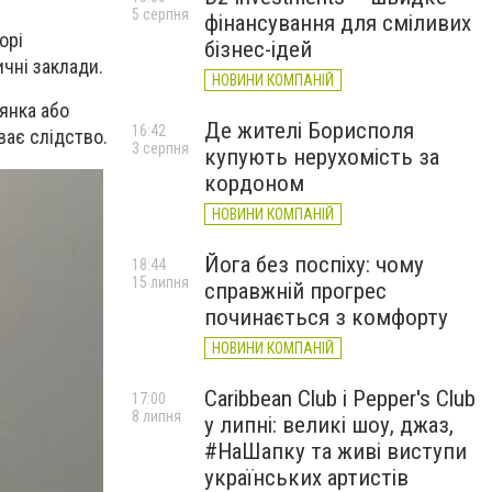
5 серпня
фінансування для сміливих
орі
бізнес-ідей
чні заклади.
НОВИНИ КОМПАНІЙ
цянка або
Де жителі Борисполя
16:42
ває слідство.
3 серпня
купують нерухомість за
кордоном
НОВИНИ КОМПАНІЙ
Йога без поспіху: чому
18:44
15 липня
справжній прогрес
починається з комфорту
НОВИНИ КОМПАНІЙ
Caribbean Club і Pepper's Club
17:00
8 липня
у липні: великі шоу, джаз,
#НаШапку та живі виступи
українських артистів