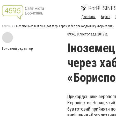
BorBUSINE
Дозвілля
Афіша
Головна
Іноземець опинився в ізоляторі через хабар прикордоннику «Борисполя»
09:40, 8 листопада 2019 р.
Іноземец
Головний редактор
через ха
«Бориспо
Прикордонники аеропорт
Королівства Непал, який
був готовий прийняти по
вирішення «його питання