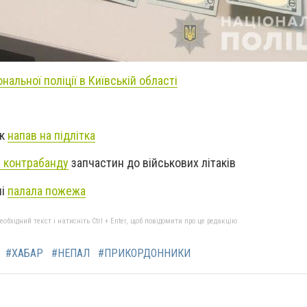
нальної поліції в Київській області
ік
напав на підлітка
 контрабанду
запчастин до військових літаків
ні
палала пожежа
бхідний текст і натисніть Ctrl + Enter, щоб повідомити про це редакцію
#ХАБАР
#НЕПАЛ
#ПРИКОРДОННИКИ