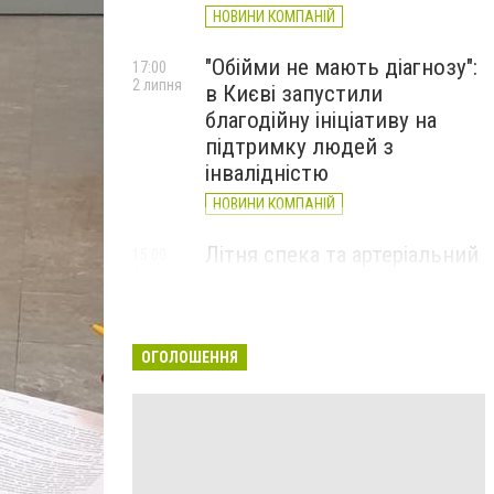
НОВИНИ КОМПАНІЙ
"Обійми не мають діагнозу":
17:00
2 липня
в Києві запустили
благодійну ініціативу на
підтримку людей з
інвалідністю
НОВИНИ КОМПАНІЙ
Літня спека та артеріальний
15:00
22 червня
тиск: як захистити судини
та коли потрібен лікар
НОВИНИ КОМПАНІЙ
ОГОЛОШЕННЯ