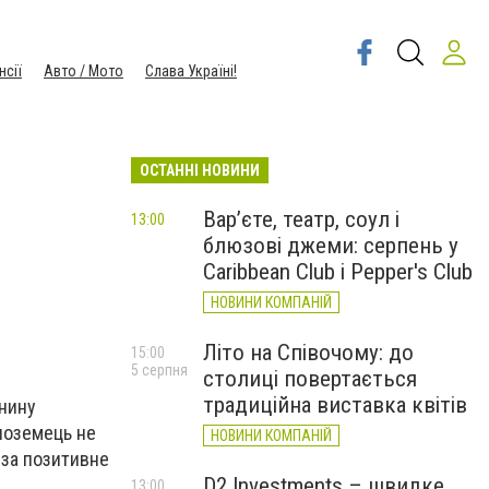
нсії
Авто / Мото
Слава Україні!
ОСТАННІ НОВИНИ
Вар’єте, театр, соул і
13:00
блюзові джеми: серпень у
Caribbean Club і Pepper's Club
НОВИНИ КОМПАНІЙ
Літо на Співочому: до
15:00
5 серпня
столиці повертається
традиційна виставка квітів
нину
іноземець не
НОВИНИ КОМПАНІЙ
 за позитивне
D2 Investments – швидке
13:00