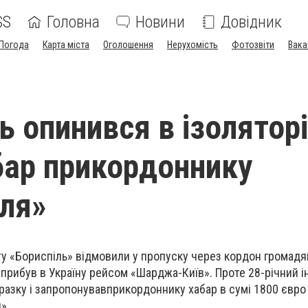
SS
Головна
Новини
Довідник
Погода
Карта міста
Оголошення
Нерухомість
Фотозвіти
Вака
ь опинився в ізоляторі
бар прикордоннику
ля»
у «Бориспіль» відмовили у пропуску через кордон громадя
 прибув в Україну рейсом «Шарджа-Київ». Проте 28-річний 
разку і запропонувавприкордоннику хабар в сумі 1800 євро
».