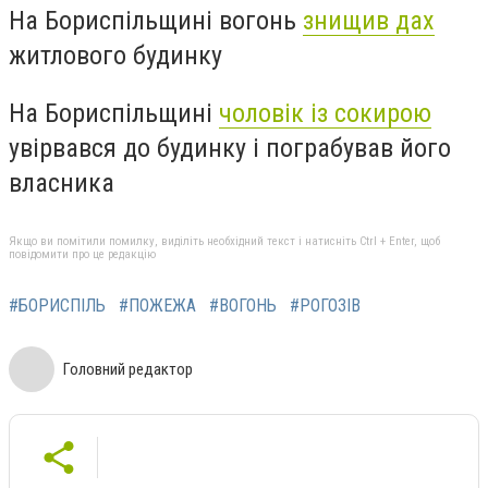
На Бориспільщині вогонь
знищив дах
житлового будинку
На Бориспільщині
чоловік із сокирою
увірвався до будинку і пограбував його
власника
Якщо ви помітили помилку, виділіть необхідний текст і натисніть Ctrl + Enter, щоб
повідомити про це редакцію
#БОРИСПІЛЬ
#ПОЖЕЖА
#ВОГОНЬ
#РОГОЗІВ
Головний редактор