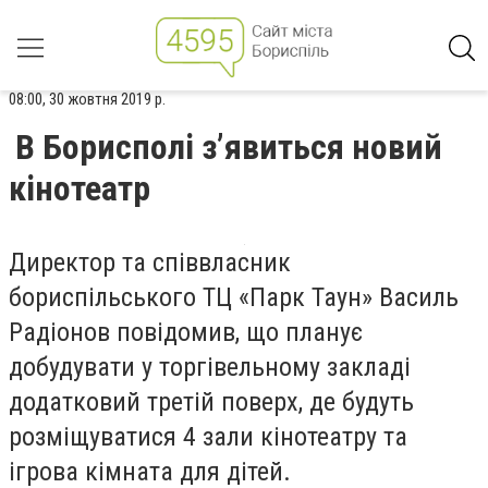
08:00, 30 жовтня 2019 р.
В Борисполі з’явиться новий
кінотеатр
Директор та сп
і
ввласник
борисп
і
льського ТЦ «Парк Таун» Василь
Р
а
д
і
онов пов
і
домив, що плану
є
добудувати у торгівельному закладі
додатковий третій поверх
, де
будуть
розміщуватися 4 зали кінотеатру та
ігрова кімната для дітей.