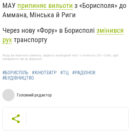
МАУ
припиняє вильоти
з «Борисполя» до
Аммана, Мінська й Риги
Через нову «Фору» в Борисполі
змінився
рух
транспорту
Якщо ви помітили помилку, виділіть необхідний текст і натисніть Ctrl + Enter, щоб
повідомити про це редакцію
#БОРИСПІЛЬ
#КІНОТЕАТР
#ТЦ
#РАДІОНОВ
#БУДІВНИЦТВО
Головний редактор