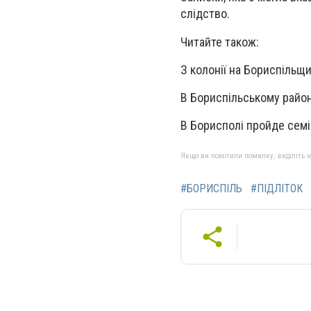
слідство.
Читайте також:
З колонії на Бориспільщ
В Бориспільському район
В Борисполі пройде семі
Якщо ви помітили помилку, виділіть нео
#БОРИСПІЛЬ
#ПІДЛІТОК