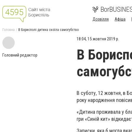
BorBUSINE
Дозвілля
Афіша
Головна
В Борисполі дитина скоїла самогубство
18:04, 15 жовтня 2019 р.
В Борисп
Головний редактор
самогубс
В суботу, 12 жовтня, в Б
року народження повісив
«Дитина проживала у благ
гри «Синій кит» відкидає
Записки, яка б могла вк