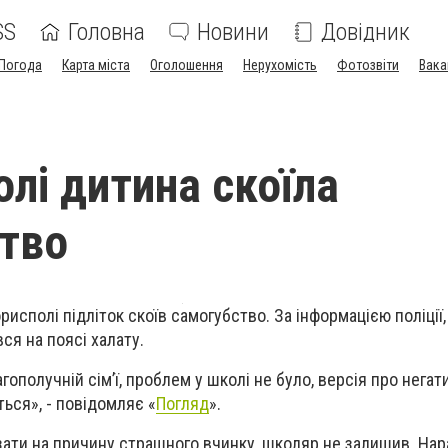
SS
Головна
Новини
Довідник
Погода
Карта міста
Оголошення
Нерухомість
Фотозвіти
Вака
олі дитина скоїла
тво
орисполі підліток скоїв самогубство. За інформацією поліції
ся на поясі халату.
ополучній сім’ї, проблем у школі не було, версія про нега
ться», - повідомляє «
Погляд
».
азати на причину страшного вчинку, школяр не залишив.
Нар