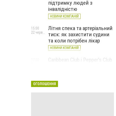
підтримку людей з
інвалідністю
НОВИНИ КОМПАНІЙ
Літня спека та артеріальний
15:00
22 червня
тиск: як захистити судини
та коли потрібен лікар
НОВИНИ КОМПАНІЙ
Caribbean Club і Pepper's Club
17:00
5 червня
у червні: від вар'єте «Рояль»
до благодійних концертів
#НаШапку
ОГОЛОШЕННЯ
НОВИНИ КОМПАНІЙ