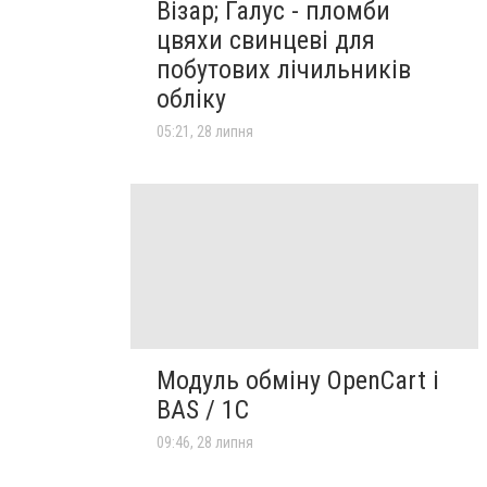
Візар; Галус - пломби
цвяхи свинцеві для
побутових лічильників
обліку
05:21, 28 липня
Модуль обміну OpenCart і
BAS / 1С
09:46, 28 липня