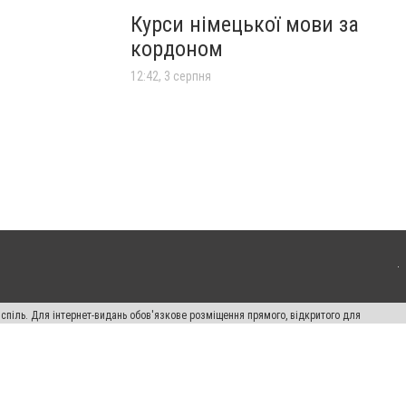
Курси німецької мови за
кордоном
12:42, 3 серпня
испіль. Для інтернет-видань обов'язкове розміщення прямого, відкритого для
лама" публікуються на правах реклами.
ості
Правила сайту