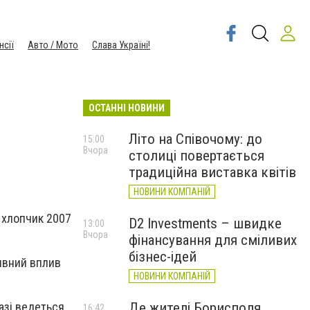
нсії
Авто / Мото
Слава Україні!
ОСТАННІ НОВИНИ
Літо на Співочому: до
15:00
Вчора
столиці повертається
традиційна виставка квітів
НОВИНИ КОМПАНІЙ
, хлопчик 2007
D2 Investments – швидке
13:00
Вчора
фінансування для сміливих
бізнес-ідей
тивний вплив
НОВИНИ КОМПАНІЙ
Де жителі Борисполя
азі ведеться
16:42