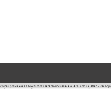
 умови розміщення в тексті обов'язкового посилання на 4595.com.ua - Сайт міста Бор
сті або в якості джерела. Порушення виняткових прав переслідується Законом.
ський спецпроєкт", "Політичні новини", "Пресреліз", "PR", "Офіційно", "Політична рек
раншиза "CitySites"
Правила класифайд
Редакційна політика
Політика конфіденційн