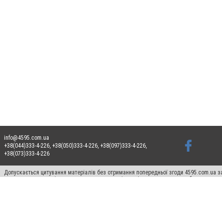
info@4595.com.ua
+38(044)333-4-226, +38(050)333-4-226, +38(097)333-4-226,
+38(073)333-4-226
Допускається цитування матеріалів без отримання попередньої згоди 4595.com.ua за
пошукових систем гіперпосилання на цитовані статті не нижче другого абзацу в тек
Матеріали з плашками "Новини компаній", "Промо", "Партнерський матеріал", "Партнер
Реклама на сайті
Ф