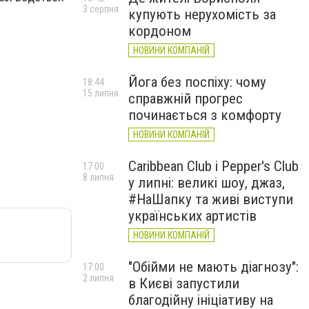
3 серпня
купують нерухомість за
кордоном
НОВИНИ КОМПАНІЙ
Йога без поспіху: чому
18:44
15 липня
справжній прогрес
починається з комфорту
НОВИНИ КОМПАНІЙ
Caribbean Club і Pepper's Club
17:00
8 липня
у липні: великі шоу, джаз,
#НаШапку та живі виступи
українських артистів
НОВИНИ КОМПАНІЙ
"Обійми не мають діагнозу":
17:00
2 липня
в Києві запустили
благодійну ініціативу на