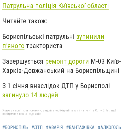
Патрульна поліція Київської області
Читайте також:
Бориспільські патрульні
зупинили
п’яного
тракториста
Завершується
ремонт дороги
М-03 Київ-
Харків-Довжанський на Бориспільщині
З 1 січня внаслідок ДТП у Борисполі
загинуло 14 людей
Якщо ви помітили помилку, виділіть необхідний текст і натисніть Ctrl + Enter, щоб
повідомити про це редакцію
#БОРИСПІЛЬ
#ДТП
#АВАРІЯ
#ВАНТАЖІВКА
#АЛКОГОЛЬ