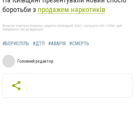
На Київщині презентували новий спосіб
боротьби з
продажем наркотиків
Якщо ви помітили помилку, виділіть необхідний текст і натисніть Ctrl + Enter, щоб
повідомити про це редакцію
#БОРИСПІЛЬ
#ДТП
#АВАРІЯ
#СМЕРТЬ
Головний редактор