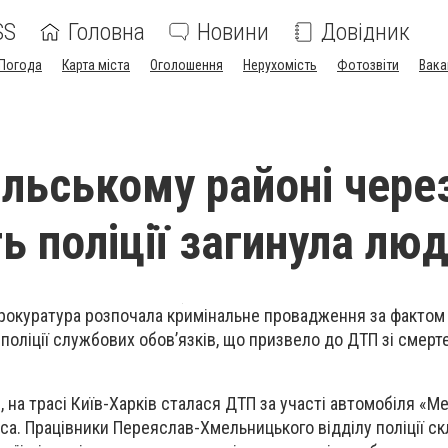
SS
Головна
Новини
Довідник
Погода
Карта міста
Оголошення
Нерухомість
Фотозвіти
Вака
ільському районі чере
ь поліції загинула лю
прокуратура розпочала кримінальне провадження за фактом
поліції службових обов’язків, що призвело до ДТП зі смер
я, на трасі Київ-Харків сталася ДТП за участі автомобіля «
са. Працівники Переяслав-Хмельницького відділу поліції с