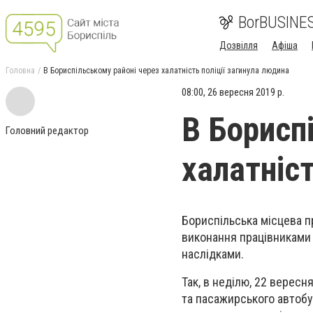
BorBUSINE
Дозвілля
Афіша
Головна
В Бориспільському районі через халатність поліції загинула людина
08:00, 26 вересня 2019 р.
В Борисп
Головний редактор
халатніст
Бориспільська місцева 
виконання працівниками 
наслідками.
Так, в неділю, 22 вересн
та пасажирського автобу