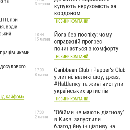
о та
3 серпня
купують нерухомість за
кордоном
ДТП, при
НОВИНИ КОМПАНІЙ
я, водій
ський
Йога без поспіху: чому
18:44
15 липня
справжній прогрес
починається з комфорту
 працівниками
НОВИНИ КОМПАНІЙ
я досудового
Caribbean Club і Pepper's Club
17:00
8 липня
у липні: великі шоу, джаз,
#НаШапку та живі виступи
українських артистів
під кайфом»
НОВИНИ КОМПАНІЙ
"Обійми не мають діагнозу":
17:00
2 липня
в Києві запустили
благодійну ініціативу на