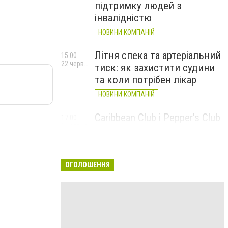
підтримку людей з
інвалідністю
НОВИНИ КОМПАНІЙ
Літня спека та артеріальний
15:00
22 червня
тиск: як захистити судини
та коли потрібен лікар
НОВИНИ КОМПАНІЙ
Caribbean Club і Pepper's Club
17:00
5 червня
у червні: від вар'єте «Рояль»
до благодійних концертів
#НаШапку
ОГОЛОШЕННЯ
НОВИНИ КОМПАНІЙ