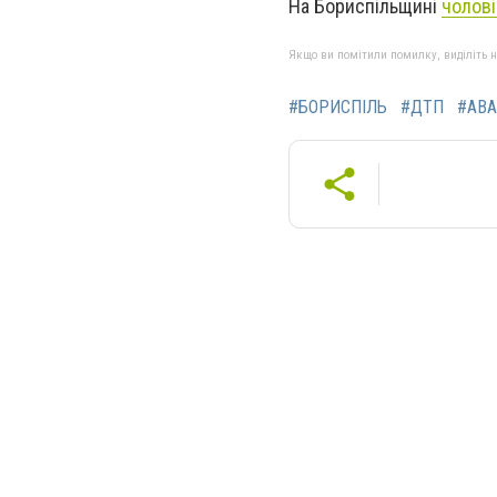
На Бориспільщині
чолові
Якщо ви помітили помилку, виділіть нео
#БОРИСПІЛЬ
#ДТП
#АВА