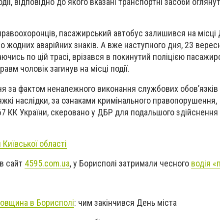
дії, відповідно до якого вказані транспортні засоби оглянут
 правоохоронців, пасажирський автобус залишився на місці 
 жодних аварійних знаків. А вже наступного дня, 23 вересн
аючись по цій трасі, врізався в покинутий поліцією пасажир
равм чоловік загинув на місці події.
я за фактом неналежного виконання службових обов’язків
тяжкі наслідки, за ознаками кримінального правопорушення,
367 КК України, скеровано у ДБР для подальшого здійсненн
Київської області
яв сайт
4595.com.ua
, у Борисполі затримали чесного
водія «
овщина в Борисполі
: чим закінчився День міста