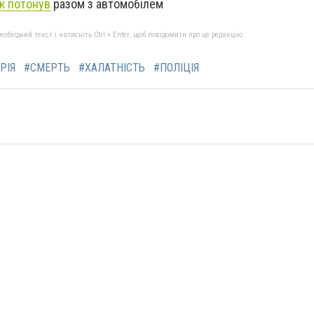
к потонув
разом з автомобілем
бхідний текст і натисніть Ctrl + Enter, щоб повідомити про це редакцію
РІЯ
#СМЕРТЬ
#ХАЛАТНІСТЬ
#ПОЛІЦІЯ