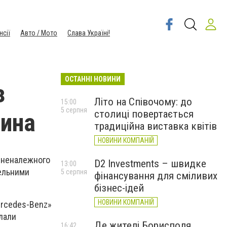
нсії
Авто / Мото
Слава Україні!
ОСТАННІ НОВИНИ
з
Літо на Співочому: до
15:00
5 серпня
столиці повертається
дина
традиційна виставка квітів
НОВИНИ КОМПАНІЙ
 неналежного
D2 Investments – швидке
13:00
тельними
5 серпня
фінансування для сміливих
бізнес-ідей
НОВИНИ КОМПАНІЙ
Mercedes-Benz»
клали
Де жителі Борисполя
16:42