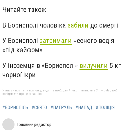
Читайте також:
В Борисполі чоловіка
забили
до смерті
У Борисполі
затримали
чесного водія
«під кайфом»
У іноземця в «Борисполі»
вилучили
5 кг
чорної ікри
Якщо ви помітили помилку, виділіть необхідний текст і натисніть Ctrl + Enter, щоб
повідомити про це редакцію
#БОРИСПІЛЬ
#СВЯТО
#ПАТРУЛЬ
#НАПАД
#ПОЛІЦІЯ
Головний редактор