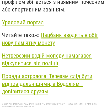
профілем збігається з наявним почесним
або спортивним званням.
Урядовий портал
Читайте також:
Нацбанк вводить в обіг
нову пам’ятну монету
Нетверезий водій мопеду намагався
відкупитися від поліції
Поради астролога: Терезам слід бути
відповідальнішими, а Водоліям -
довіритися друзям
Якщо ви помітили помилку, виділіть необхідний текст і натисніть Ctrl + Enter, щоб
повідомити про це редакцію