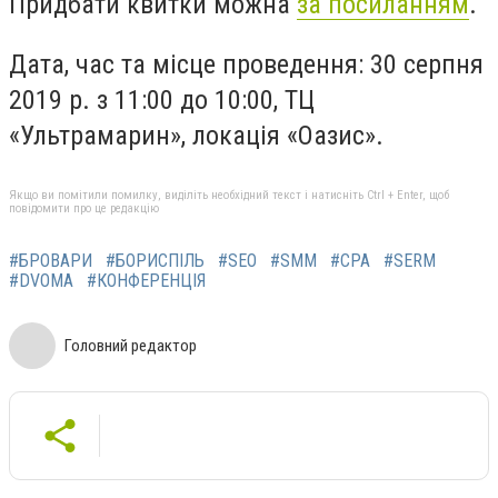
Придбати квитки можна
за посиланням
.
Дата, час та місце проведення: 30 серпня
2019 р. з 11:00 до 10:00, ТЦ
«Ультрамарин», локація «Оазис».
Якщо ви помітили помилку, виділіть необхідний текст і натисніть Ctrl + Enter, щоб
повідомити про це редакцію
#БРОВАРИ
#БОРИСПІЛЬ
#SEO
#SMM
#CPA
#SERM
#DVOMA
#КОНФЕРЕНЦІЯ
Головний редактор