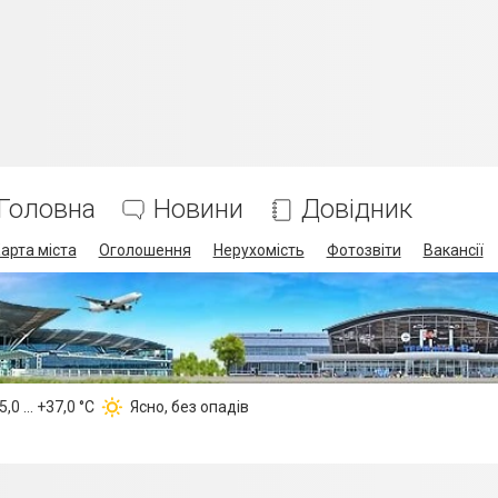
Головна
Новини
Довідник
арта міста
Оголошення
Нерухомість
Фотозвіти
Вакансії
,0 ... +37,0 °С
Ясно, без опадів