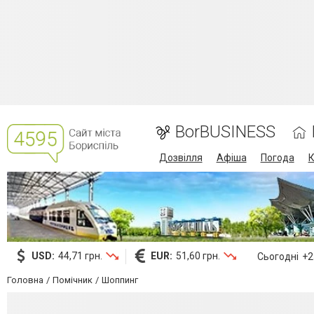
BorBUSINESS
Дозвілля
Афіша
Погода
К
USD:
44,71 грн.
EUR:
51,60 грн.
Сьогодні
+25
Головна
Помічник
Шоппинг