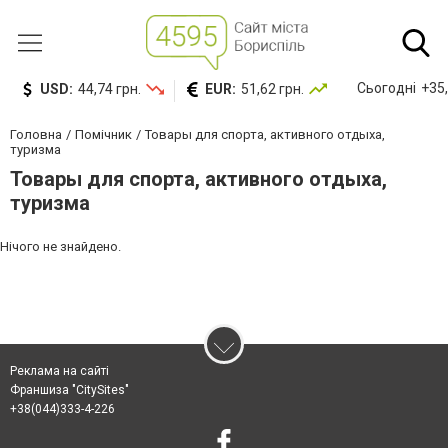
Сьогодні
+35,
USD:
44,74 грн.
EUR:
51,62 грн.
Головна
Помічник
Товары для спорта, активного отдыха,
туризма
Товары для спорта, активного отдыха,
туризма
Нічого не знайдено.
Реклама на сайті
Франшиза "CitySites"
+38(044)333-4-226