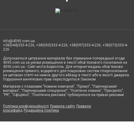
info@4595.com.ua
+38(044)333-4-226, +38(050)333-4-226, +38(097)333-4-226, +38(073)333-4-
226
Допускається цитування матеріалів без отримання попередньої згоди
4595.com.ua за умови розміщення в тексті обов'язкового посилання на
4595.com.ua - Сайт міста Бориспіль. Для інтернет-видань обов'язкове
розміщення прямого, відкритого для пошукових систем гіперпосилання
на цитовані статті не нижче другого абзацу в тексті або в якості джерела.
Порушення виняткових прав переслідується Законом.
Матеріали з плашками "Новини компаній", "Промо", "Партнерський
матеріал", "Партнерський спецпроєкт", "Політичні новини", "Пресреліз",
"PR", "Офіційно", "Політична реклама" публікуються на правах реклами.
Політика конфіденційності
Правила сайту
Правила
класифайд
Редакційна політика