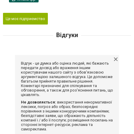
Це моє підприємство
Відгуки
Відгук - це думка або оцінка людей, які бажають
передати досвід або враження іншим
користувачам нашого сайту з обов'язковою
аргументацією залишеного відгука. Це допоможе
багатьом прийняти правильне рішення.
Коментарі призначені для спілкування та
обговорення, а також для роз'яснення питань, що
цікавлять.
Не дозволяється:
використання ненормативної
лексики, погроз або образ; безпосереднє
порівняння з іншими конкуруючими компаніями;
безпідставні заяви, що ображають діяльність
компанії і / або її послуги; розміщення посилань на
сторонні інтернет-ресурси; реклама та
самореклама.