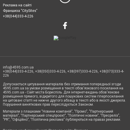
Реклама на сайті
Франшиза "CitySites"
+38(044)333-4-226
info@4595.com.ua
+38(044)333-4-226, +38(050)333-4-226, +38(097)333-4-226, +38(073)333-4-
226
Допускається цитування матеріалів без отримання попередньої згоди
4595.com.ua за умови розміщення в тексті обов'язкового посилання на
4595.com.ua - Сайт міста Бориспіль. Для інтернет-видань обов'язкове
розміщення прямого, відкритого для пошукових систем гіперпосилання
на цитовані статті не нижче другого абзацу в тексті або в якості джерела.
Порушення виняткових прав переслідується Законом.
Матеріали з плашками "Новини компаній", "Промо", "Партнерський
матеріал", "Партнерський спецпроєкт", "Політичні новини", "Пресреліз",
"PR", "Офіційно", "Політична реклама" публікуються на правах реклами.