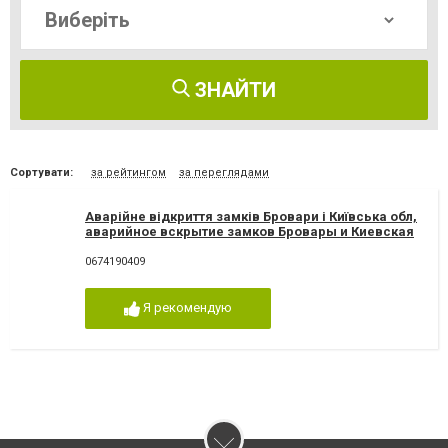
ЗНАЙТИ
Сортувати:
за рейтингом
за переглядами
Аварійне відкриття замків Бровари і Київська обл,
аварийное вскрытие замков Бровары и Киевская
обл.
0674190409
Я рекомендую