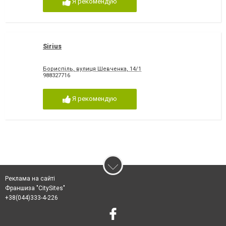
Я рекомендую
Sirius
Бориспіль, вулиця Шевченка, 14/1
988327716
Я рекомендую
Реклама на сайті
Франшиза "CitySites"
+38(044)333-4-226