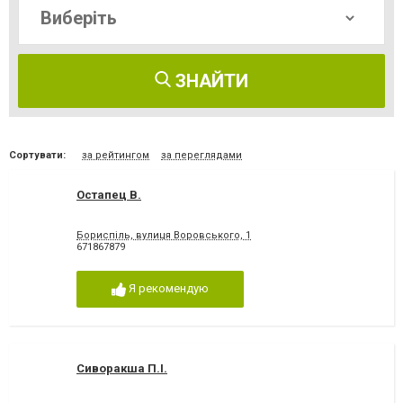
ЗНАЙТИ
Сортувати:
за рейтингом
за переглядами
Остапец В.
Бориспіль, вулиця Воровського, 1
671867879
Я рекомендую
Сиворакша П.І.