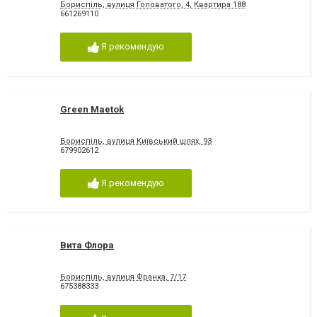
Бориспіль, вулиця Головатого, 4, Квартира 188
661269110
Я рекомендую
Green Maetok
Бориспіль, вулиця Київський шлях, 93
679902612
Я рекомендую
Вита Флора
Бориспіль, вулиця Франка, 7/17
675388333