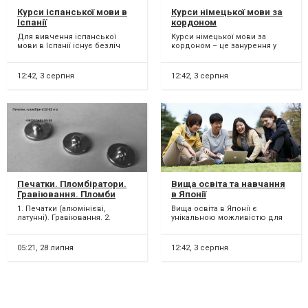
Курси іспанської мови в
Курси німецької мови за
Іспанії
кордоном
Для вивчення іспанської
Курси німецької мови за
мови в Іспанії існує безліч
кордоном – це занурення у
курсів та мовних шкіл. Іспанія
мовне середовище та
надає чудову можл...
покращення своїх навичок
спілк...
12:42,
3 серпня
12:42,
3 серпня
Печатки. Пломбіратори.
Вища освіта та навчання
Гравіювання. Пломби
в Японії
свинцеві. Дріт
1. Печатки (алюмінієві,
Вища освіта в Японії є
пломбувальний.
латунні). Гравіювання. 2.
унікальною можливістю для
Пломбіратори для
студентів, які прагнуть якісної
пломбування свинцевими
освіти та дослідниц...
пломба...
05:21,
28 липня
12:42,
3 серпня