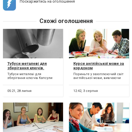
Поскаржитись на оголошення
Схожі оголошення
Тубуси металеві для
Курси англійської мови за
зберігання ключів.
кордоном
Капсули часу.
Тубуси металеві для
Пориньте у захоплюючий світ
зберігання ключів Капсули
англійської мови, вивчаючи
часу Тубуси для пломбування
за кордоном! У вас є
пломбою Тубуси д...
унікальна можливість роз...
05:21,
28 липня
12:42,
3 серпня