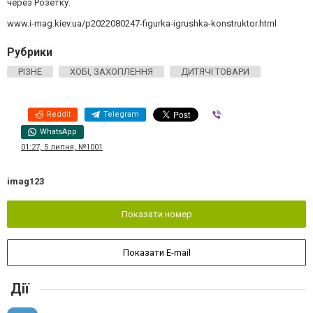
через Розетку.
www.i-mag.kiev.ua/p2022080247-figurka-igrushka-konstruktor.html
Рубрики
РІЗНЕ
ХОБІ, ЗАХОПЛЕННЯ
ДИТЯЧІ ТОВАРИ
Reddit
Telegram
Viber
WhatsApp
01:27, 5 липня, №1001
imag123
Показати номер
Показати E-mail
Дії