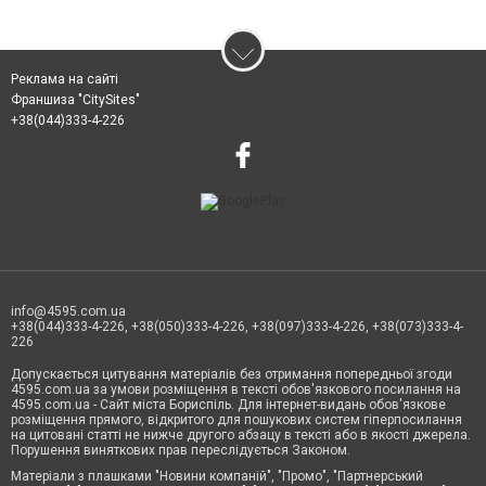
Реклама на сайті
Франшиза "CitySites"
+38(044)333-4-226
info@4595.com.ua
+38(044)333-4-226, +38(050)333-4-226, +38(097)333-4-226, +38(073)333-4-
226
Допускається цитування матеріалів без отримання попередньої згоди
4595.com.ua за умови розміщення в тексті обов'язкового посилання на
4595.com.ua - Сайт міста Бориспіль. Для інтернет-видань обов'язкове
розміщення прямого, відкритого для пошукових систем гіперпосилання
на цитовані статті не нижче другого абзацу в тексті або в якості джерела.
Порушення виняткових прав переслідується Законом.
Матеріали з плашками "Новини компаній", "Промо", "Партнерський