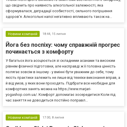
що свідчить про наявність алкогольної залежності, яка
сформувалася, деградації особистості, сильного погіршення
здоров'я. Алкогольні напої негативно впливають також на...
Новини компаній
18:44,
15 липня
Йога без поспіху: чому справжній прогрес
починається з комфорту
У багатьох йога асоціюється зі складними асанами та високим
рівнем фізичної підготовки, але насправді ж її головна цінність
полягає зовсім в іншому - у вмінні бути уважним до себе, тому
якість практики залежить не лише від техніки виконання вправ, а
й від умов, у яких вони проходять. Підібрати все необхідне для
комфортних занять можна на https://www.marjari-
yogashop.com.ua/. Комфорт допомагає зосередитися Коли під
час заняття не доводиться постійно поправл...
Новини компаній
17:00,
8 липня