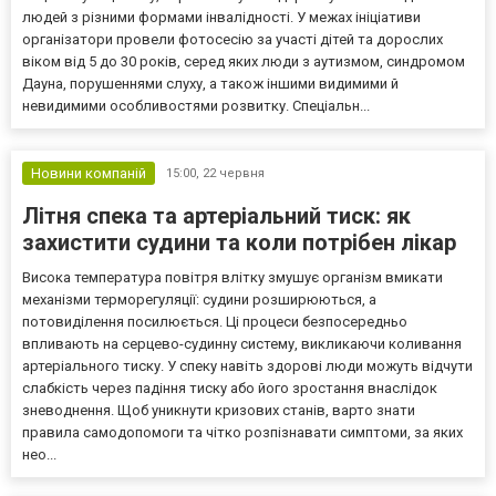
людей з різними формами інвалідності. У межах ініціативи
організатори провели фотосесію за участі дітей та дорослих
віком від 5 до 30 років, серед яких люди з аутизмом, синдромом
Дауна, порушеннями слуху, а також іншими видимими й
невидимими особливостями розвитку. Спеціальн...
Новини компаній
15:00,
22 червня
Літня спека та артеріальний тиск: як
захистити судини та коли потрібен лікар
Висока температура повітря влітку змушує організм вмикати
механізми терморегуляції: судини розширюються, а
потовиділення посилюється. Ці процеси безпосередньо
впливають на серцево-судинну систему, викликаючи коливання
артеріального тиску. У спеку навіть здорові люди можуть відчути
слабкість через падіння тиску або його зростання внаслідок
зневоднення. Щоб уникнути кризових станів, варто знати
правила самодопомоги та чітко розпізнавати симптоми, за яких
нео...