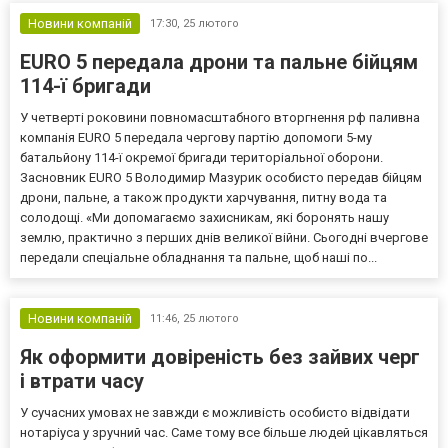
Новини компаній
17:30,
25 лютого
EURO 5 передала дрони та пальне бійцям
114-ї бригади
У четверті роковини повномасштабного вторгнення рф паливна
компанія EURO 5 передала чергову партію допомоги 5-му
батальйону 114-ї окремої бригади територіальної оборони.
Засновник EURO 5 Володимир Мазурик особисто передав бійцям
дрони, пальне, а також продукти харчування, питну вода та
солодощі. «Ми допомагаємо захисникам, які боронять нашу
землю, практично з перших днів великої війни. Сьогодні вчергове
передали спеціальне обладнання та пальне, щоб наші по...
Новини компаній
11:46,
25 лютого
Як оформити довіреність без зайвих черг
і втрати часу
У сучасних умовах не завжди є можливість особисто відвідати
нотаріуса у зручний час. Саме тому все більше людей цікавляться