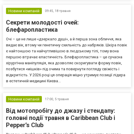
Новини компаній
09:45,
18 травня
Секрети молодості очей:
блефаропластика
Очі – це не лише «дзеркало душі», а й перша зона обличчя, яка
видає вік, втому чи генетичну схильність до набряків. Шкіра повік
є найтоншою та найчутливішою в людському тілі, тому вона
першою втрачає еластичність. Блефаропластика – це сучасна
хірургічна маніпуляція, яка дозволяє скоригувати форму повік,
позбутися «мішків» під очима та повернути погляду свіжість і
відкритість. У 2026 році ця операція міцно утримує позиції лідера
в естетичній медицині Києва...
Новини компаній
17:00,
5 травня
Від мотопробігу до джазу і стендапу:
головні події травня в Caribbean Club і
Pepper’s Club