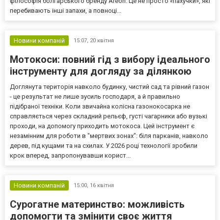
філософія болгарського бренду Areon. Це не просто «пахучки», які
перебивають інші запахи, а повноці...
Новини компаній
15:07,
20 квітня
Мотокоси: повний гід з вибору ідеального
інструменту для догляду за ділянкою
Доглянута територія навколо будинку, чистий сад та рівний газон
- це результат не лише зусиль господаря, а й правильно
підібраної техніки. Коли звичайна колісна газонокосарка не
справляється через складний рельєф, густі чагарники або вузькі
проходи, на допомогу приходить мотокоса. Цей інструмент є
незамінним для роботи в "мертвих зонах": біля парканів, навколо
дерев, під кущами та на схилах. У 2026 році технології зробили
крок вперед, запропонувавши корист...
Новини компаній
15:00,
16 квітня
Сурогатне материнство: можливість
допомогти та змінити своє життя