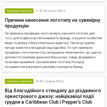
Новини компаній
11:49,
26 грудня 2025 р.
Причини нанесення логотипу на сувенірну
продукцію
На сувенірну продукцію часто можуть наносити логотип, для
того, щоб подбати про впізнаваність бренду, створити особистий
імідж та довіру з боку клієнтської аудиторії. Також це чудова
нагода захистити продукцію від підробок. По суті сувенірна
продукція з логотипом стає своєрідною «візитівкою», що здатна
допомогти покупцям дізнатися більше про товар, формувати
позитивні враження. Ще нанесення логотипу послугує
інструментом регулярної реклами, показуючи бренд...
Новини компаній
09:30,
6 грудня 2025 р.
Від благодійного стендапу до різдвяного
оркестрового джазу: найцікавіші події
грудня в Caribbean Club і Pepper’s Club