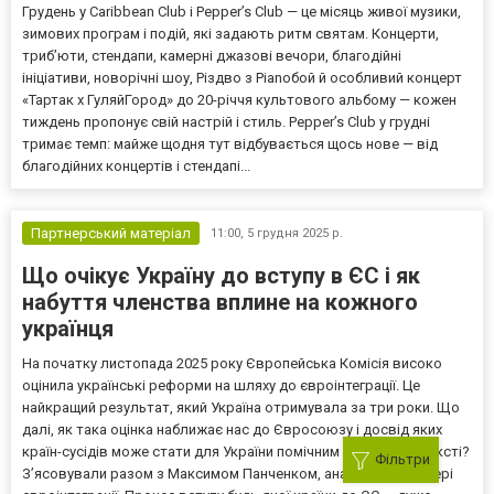
Грудень у Caribbean Club і Pepper’s Club — це місяць живої музики,
зимових програм і подій, які задають ритм святам. Концерти,
триб’юти, стендапи, камерні джазові вечори, благодійні
ініціативи, новорічні шоу, Різдво з Pianoбой й особливий концерт
«Тартак х ГуляйГород» до 20-річчя культового альбому — кожен
тиждень пропонує свій настрій і стиль. Pepper’s Club у грудні
тримає темп: майже щодня тут відбувається щось нове — від
благодійних концертів і стендапі...
Партнерський матеріал
11:00,
5 грудня 2025 р.
Що очікує Україну до вступу в ЄС і як
набуття членства вплине на кожного
українця
На початку листопада 2025 року Європейська Комісія високо
оцінила українські реформи на шляху до євроінтеграції. Це
найкращий результат, який Україна отримувала за три роки. Що
далі, як така оцінка наближає нас до Євросоюзу і досвід яких
країн-сусідів може стати для України помічним у цьому контексті?
Фільтри
З’ясовували разом з Максимом Панченком, аналітиком у сфері