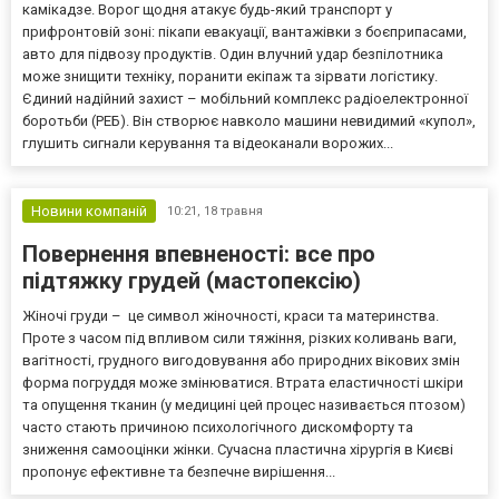
камікадзе. Ворог щодня атакує будь-який транспорт у
прифронтовій зоні: пікапи евакуації, вантажівки з боєприпасами,
авто для підвозу продуктів. Один влучний удар безпілотника
може знищити техніку, поранити екіпаж та зірвати логістику.
Єдиний надійний захист – мобільний комплекс радіоелектронної
боротьби (РЕБ). Він створює навколо машини невидимий «купол»,
глушить сигнали керування та відеоканали ворожих...
Новини компаній
10:21,
18 травня
Повернення впевненості: все про
підтяжку грудей (мастопексію)
Жіночі груди – це символ жіночності, краси та материнства.
Проте з часом під впливом сили тяжіння, різких коливань ваги,
вагітності, грудного вигодовування або природних вікових змін
форма погруддя може змінюватися. Втрата еластичності шкіри
та опущення тканин (у медицині цей процес називається птозом)
часто стають причиною психологічного дискомфорту та
зниження самооцінки жінки. Сучасна пластична хірургія в Києві
пропонує ефективне та безпечне вирішення...