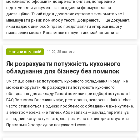
можливістю оформити довіреність онлайн, попередньо
підготувавши документ та погодивши формулювання
дистанційно. Такий підхід дозволяє суттєво зекономити час і
мінімізувати ризик помилок у тексті. Довіреність — це документ,
який надає одній особі право представляти інтереси іншої у
визначених межах. Вона може стосуватися майнових питан...
Новини компаній
11:00,
25 лютого
Як розрахувати потужність кухонного
обладнання для бізнесу без помилок
Зміст Що означає потужність кухонного обладнання і чому її не
можна ігнорувати Як розрахувати потужність кухонного
обладнання для закладу Типові помилки при підборі потужності
FAQ Висновок Власники кафе, ресторанів, пекарень і dark kitchen
часто стикаються з однією проблемою: обладнання вже куплене,
а електромережа «не тягне». Або навпаки — заклад переплачує
за надлишкову потужність, яка фактично не використовується.
Правильний розрахунок потужності кухонн...