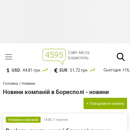
Сьогодні
+16,
USD:
44,81 грн.
EUR:
51,72 грн.
Головна
Новини
Новини компаній в Борисполі - новини
+ Повідомити новину
Новини компаній
13:00,
7 серпня