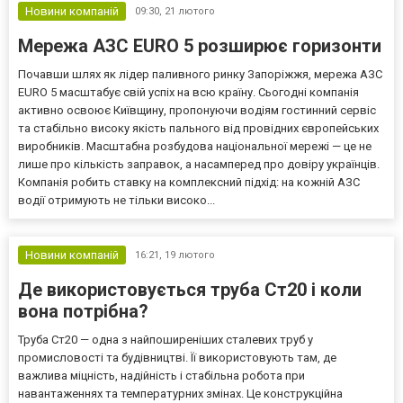
Новини компаній
09:30,
21 лютого
Мережа АЗС EURO 5 розширює горизонти
Почавши шлях як лідер паливного ринку Запоріжжя, мережа АЗС
EURO 5 масштабує свій успіх на всю країну. Сьогодні компанія
активно освоює Київщину, пропонуючи водіям гостинний сервіс
та стабільно високу якість пального від провідних європейських
виробників. Масштабна розбудова національної мережі — це не
лише про кількість заправок, а насамперед про довіру українців.
Компанія робить ставку на комплексний підхід: на кожній АЗС
водії отримують не тільки високо...
Новини компаній
16:21,
19 лютого
Де використовується труба Ст20 і коли
вона потрібна?
Труба Ст20 — одна з найпоширеніших сталевих труб у
промисловості та будівництві. Її використовують там, де
важлива міцність, надійність і стабільна робота при
навантаженнях та температурних змінах. Це конструкційна