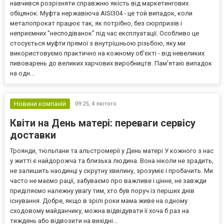
навчився розрізняти справжню якість від маркетингових
обіцянок. Муфта нержавіюча AISI304 - це той випадок, коли
металопрокат працює так, як потрібно, без сюрпризів і
неприємних "несподіванок" під час експлуатації. Особливо це
стосується муфти прямої з внутрішньою різьбою, яку ми
використовуємо практично на кожному об'єкті - від невеликих
пивоварень до великих харчових виробництв. Пам'ятаю випадок
на одн...
Новини компаній
09:25,
4 лютого
Квіти на День матері: переваги сервісу
доставки
Троянди, тюльпани та альстромерії у День матері У кожного з нас
у житті є найдорожча та близька людина. Вона ніколи не зрадить,
не залишить наодинці у скрутну хвилину, зрозуміє і пробачить. Ми
часто не маємо рації, забуваємо про важливе і цінне, не завжди
приділяємо належну увагу тим, хто був поруч із перших днів
існування. Добре, якщо в зрілі роки мама живе на одному
сходовому майданчику, можна відвідувати її хоча б раз на
тиждень або відвозити на вихідні...