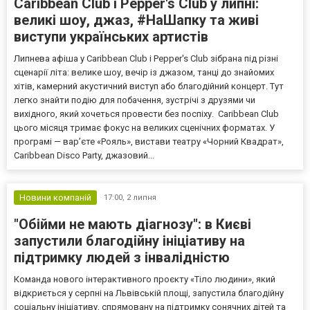
Caribbean Club і Pepper's Club у липні:
великі шоу, джаз, #НаШапку та живі
виступи українських артистів
Липнева афіша у Caribbean Club і Pepper's Club зібрана під різні
сценарії літа: велике шоу, вечір із джазом, танці до знайомих
хітів, камерний акустичний виступ або благодійний концерт. Тут
легко знайти подію для побачення, зустрічі з друзями чи
вихідного, який хочеться провести без поспіху. Caribbean Club
цього місяця тримає фокус на великих сценічних форматах. У
програмі — вар’єте «Рояль», вистави театру «Чорний Квадрат»,
Caribbean Disco Party, джазовий...
Новини компаній
17:00,
2 липня
"Обійми не мають діагнозу": в Києві
запустили благодійну ініціативу на
підтримку людей з інвалідністю
Команда нового інтерактивного проєкту «Тіло людини», який
відкриється у серпні на Львівській площі, запустила благодійну
соціальну ініціативу, спрямовану на підтримку сонячних дітей та