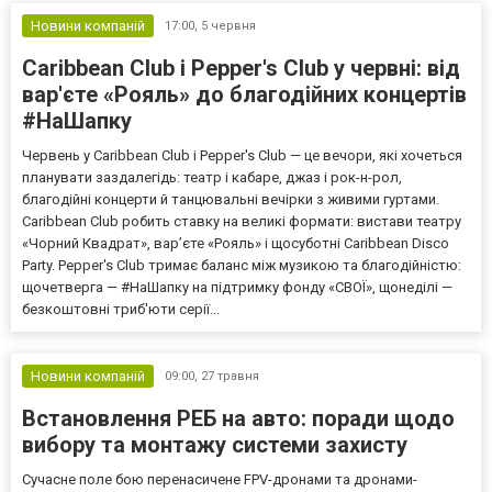
Новини компаній
17:00,
5 червня
Caribbean Club і Pepper's Club у червні: від
вар'єте «Рояль» до благодійних концертів
#НаШапку
Червень у Caribbean Club і Pepper's Club — це вечори, які хочеться
планувати заздалегідь: театр і кабаре, джаз і рок-н-рол,
благодійні концерти й танцювальні вечірки з живими гуртами.
Caribbean Club робить ставку на великі формати: вистави театру
«Чорний Квадрат», вар’єте «Рояль» і щосуботні Caribbean Disco
Party. Pepper's Club тримає баланс між музикою та благодійністю:
щочетверга — #НаШапку на підтримку фонду «СВОЇ», щонеділі —
безкоштовні триб'юти серії...
Новини компаній
09:00,
27 травня
Встановлення РЕБ на авто: поради щодо
вибору та монтажу системи захисту
Сучасне поле бою перенасичене FPV-дронами та дронами-