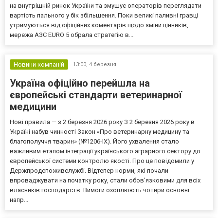
на внутрішній ринок України та змушує операторів переглядати
вартість пального у бік збільшення. Поки великі паливні гравці
утримуються від офіційних коментарів щодо зміни цінників,
мережа АЗС EURO 5 обрала стратегію в...
Новини компаній
13:00,
4 березня
Україна офіційно перейшла на
європейські стандарти ветеринарної
медицини
Нові правила — з 2 березня 2026 року З 2 березня 2026 року в
Україні набув чинності Закон «Про ветеринарну медицину та
благополуччя тварин» (№1206-IX). Його ухвалення стало
важливим етапом інтеграції українського аграрного сектору до
європейської системи контролю якості. Про це повідомили у
Держпродспоживслужбі. Відтепер норми, які почали
впроваджувати на початку року, стали обов’язковими для всіх
власників господарств. Вимоги охоплюють чотири основні
напр...