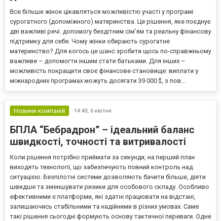
Все більше жінок цікавляться можливістю участі у програмі
сурогатного (допоміжного) материнства. Це рішення, яке поєднує
дві важливі речі: допомогу бездітним сім’ям та реальну фінансову
підтримку для себе. Чому жінки обирають сурогатне
материнство? Для когось це шанс зробити щось по-справжньому
важливе – допомогти іншим стати батьками. Для інших –
можливість покращити своє фінансове становище: виплати у
міжнародних програмах можуть досягати 39 000 $, з пов...
Новини компаній
14:40,
6 квітня
БПЛА “Бебрадрон” – ідеальний баланс
швидкості, точності та витривалості
Коли рішення потрібно приймати за секунди, на перший план
виходять технології, що забезпечують повний контроль над
ситуацією. Безпілотні системи дозволяють бачити більше, діяти
швидше та зменшувати ризики для особового складу. Особливо
ефективними є платформи, які здатні працювати на відстані,
залишаючись стабільними та надійними в різних умовах. Саме
такі рішення сьогодні формують основу тактичної переваги. Одне