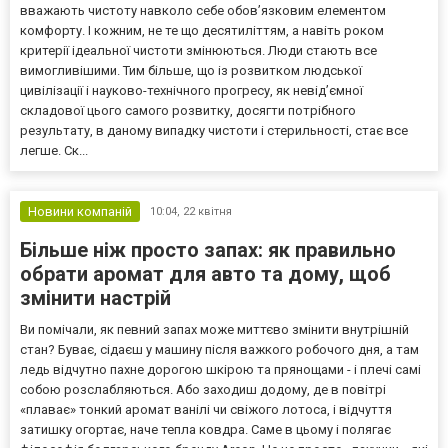
вважають чистоту навколо себе обов’язковим елементом
комфорту. І кожним, не те що десятиліттям, а навіть роком
критерії ідеальної чистоти змінюються. Люди стають все
вимогливішими. Тим більше, що із розвитком людської
цивілізації і науково-технічного прогресу, як невід’ємної
складової цього самого розвитку, досягти потрібного
результату, в даному випадку чистоти і стерильності, стає все
легше. Ск...
Новини компаній
10:04,
22 квітня
Більше ніж просто запах: як правильно
обрати аромат для авто та дому, щоб
змінити настрій
Ви помічали, як певний запах може миттєво змінити внутрішній
стан? Буває, сідаєш у машину після важкого робочого дня, а там
ледь відчутно пахне дорогою шкірою та прянощами - і плечі самі
собою розслабляються. Або заходиш додому, де в повітрі
«плаває» тонкий аромат ванілі чи свіжого лотоса, і відчуття
затишку огортає, наче тепла ковдра. Саме в цьому і полягає