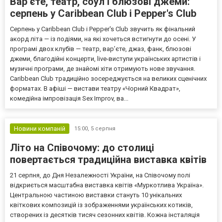
Вар’єте, театр, соул і блюзові джеми:
серпень у Caribbean Club і Pepper's Club
Серпень у Caribbean Club і Pepper's Club звучить як фінальний
акорд літа — із подіями, на які хочеться встигнути до осені. У
програмі двох клубів — театр, вар’єте, джаз, фанк, блюзові
джеми, благодійні концерти, live-виступи українських артистів і
музичні програми, де знайомі хіти отримують нове звучання.
Caribbean Club традиційно зосереджується на великих сценічних
форматах. В афіші — вистави театру «Чорний Квадрат»,
комедійна імпровізація Sex Improv, ва...
Новини компаній
15:00,
5 серпня
Літо на Співочому: до столиці
повертається традиційна виставка квітів
21 серпня, до Дня Незалежності України, на Співочому полі
відкриється масштабна виставка квітів «Муркотлива Україна».
Центральною частиною виставки стануть 10 унікальних
квіткових композицій із зображеннями українських котиків,
створених із десятків тисяч сезонних квітів. Кожна інсталяція