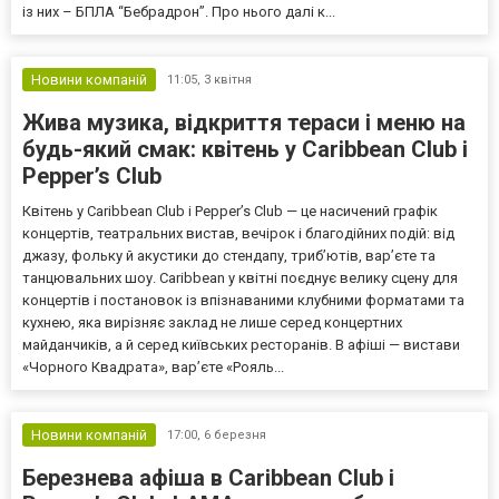
із них – БПЛА “Бебрадрон”. Про нього далі к...
Новини компаній
11:05,
3 квітня
Жива музика, відкриття тераси і меню на
будь-який смак: квітень у Caribbean Club і
Pepper’s Club
Квітень у Caribbean Club і Pepper’s Club — це насичений графік
концертів, театральних вистав, вечірок і благодійних подій: від
джазу, фольку й акустики до стендапу, триб’ютів, вар’єте та
танцювальних шоу. Caribbean у квітні поєднує велику сцену для
концертів і постановок із впізнаваними клубними форматами та
кухнею, яка вирізняє заклад не лише серед концертних
майданчиків, а й серед київських ресторанів. В афіші — вистави
«Чорного Квадрата», вар’єте «Рояль...
Новини компаній
17:00,
6 березня
Березнева афіша в Caribbean Club і