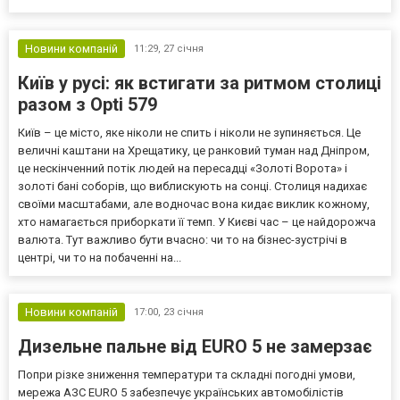
Новини компаній
11:29,
27 січня
Київ у русі: як встигати за ритмом столиці
разом з Opti 579
Київ – це місто, яке ніколи не спить і ніколи не зупиняється. Це
величні каштани на Хрещатику, це ранковий туман над Дніпром,
це нескінченний потік людей на пересадці «Золоті Ворота» і
золоті бані соборів, що виблискують на сонці. Столиця надихає
своїми масштабами, але водночас вона кидає виклик кожному,
хто намагається приборкати її темп. У Києві час – це найдорожча
валюта. Тут важливо бути вчасно: чи то на бізнес-зустрічі в
центрі, чи то на побаченні на...
Новини компаній
17:00,
23 січня
Дизельне пальне від EURO 5 не замерзає
Попри різке зниження температури та складні погодні умови,
мережа АЗС EURO 5 забезпечує українських автомобілістів