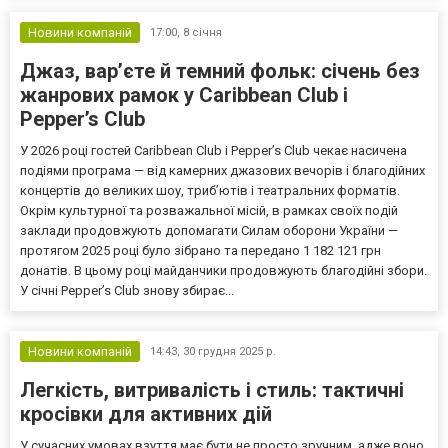
Новини компаній
17:00,
8 січня
Джаз, вар’єте й темний фольк: січень без
жанрових рамок у Caribbean Club і
Pepper’s Club
У 2026 році гостей Caribbean Club і Pepper’s Club чекає насичена
подіями програма — від камерних джазових вечорів і благодійних
концертів до великих шоу, триб’ютів і театральних форматів.
Окрім культурної та розважальної місій, в рамках своїх подій
заклади продовжують допомагати Силам оборони України —
протягом 2025 році було зібрано та передано 1 182 121 грн
донатів. В цьому році майданчики продовжують благодійні збори.
У січні Pepper’s Club знову збирає...
Новини компаній
14:43,
30 грудня 2025 р.
Легкість, витривалість і стиль: тактичні
кросівки для активних дій
У сучасних умовах взуття має бути не просто зручним, адже воно