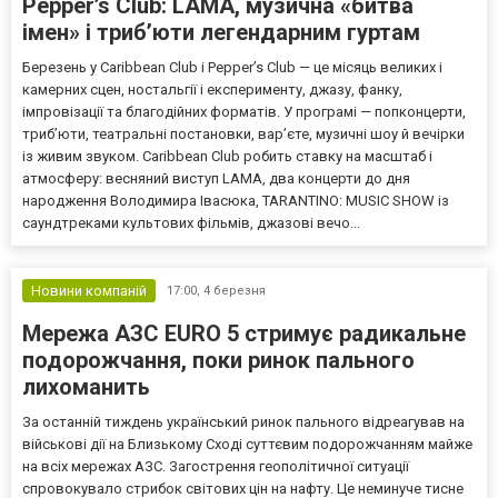
Pepper’s Club: LAMA, музична «битва
імен» і триб’юти легендарним гуртам
Березень у Caribbean Club і Pepper’s Club — це місяць великих і
камерних сцен, ностальгії і експерименту, джазу, фанку,
імпровізації та благодійних форматів. У програмі — попконцерти,
триб’юти, театральні постановки, вар’єте, музичні шоу й вечірки
із живим звуком. Caribbean Club робить ставку на масштаб і
атмосферу: весняний виступ LAMA, два концерти до дня
народження Володимира Івасюка, TARANTINO: MUSIC SHOW із
саундтреками культових фільмів, джазові вечо...
Новини компаній
17:00,
4 березня
Мережа АЗС EURO 5 стримує радикальне
подорожчання, поки ринок пального
лихоманить
За останній тиждень український ринок пального відреагував на
військові дії на Близькому Сході суттєвим подорожчанням майже
на всіх мережах АЗС. Загострення геополітичної ситуації
спровокувало стрибок світових цін на нафту. Це неминуче тисне