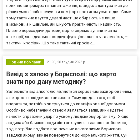
повинно витримувати навантаження, швидко адаптуватися до
різних умов і забезпечувати комфорт протягом усього дня. Саме
тому тактичне взуття дедалі частіше обирають не лише
військові, а й цивільні, які цінують практичність і надійність.
Плавно переходячи до теми, варто окремо зупинитися на
категорії, яка ідеально поєднує функціональність та легкість, –
тактичні кросівки. Що таке тактичні кросівк...
Новини компаній
21:00,
26 грудня 2025 р.
Вивід з запою у Борисполі: що варто
знати про дану методику?
Залежність від алкоголю являється серйозним захворюванням,
а не просто шкідливою звичкою. Тому що для того, щоб
впоратися, потрібно звернутися до кваліфікованої допомоги.
Особливо небезпечним станом являється запій, який здатен
нанести справжній удар по усьому людському організму. Якщо
людина або близькі люди зіштовхнулися з даною проблемою,
тоді потрібно подбати про лечение алкоголизма Борисполь
завдяки якому, вийде повернутися до нормального життя. Суч...