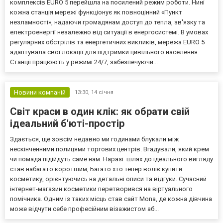
комплексів EURO 5 перейшла на посилений режим роботи. Нині
кожна станція мережі функціонує як повноцінний «Пункт
незламності», надаючи громадянам доступ до тепла, зв'язку та
електроенергії незалежно від ситуації в енергосистемі. В умовах
регулярних обстрілів та енергетичних викликів, мережа EURO 5
адаптувала свої локації для підтримки цивільного населення.
Станції працюють у режимі 24/7, забезпечуючи...
Новини компаній
13:30,
14 січня
Світ краси в один клік: як обрати свій
ідеальний б'юті-простір
Здається, ще зовсім недавно ми годинами блукали між
нескінченними полицями торгових центрів. Вгадували, який крем
чи помада підійдуть саме нам. Наразі шлях до ідеального вигляду
став набагато коротшим, Багато хто тепер воліє купити
косметику, орієнтуючись на детальні описи та відгуки. Сучасний
інтернет-магазин косметики перетворився на віртуального
помічника. Одним із таких місць став сайт Mona, де кожна дівчина
може відчути себе професійним візажистом аб...