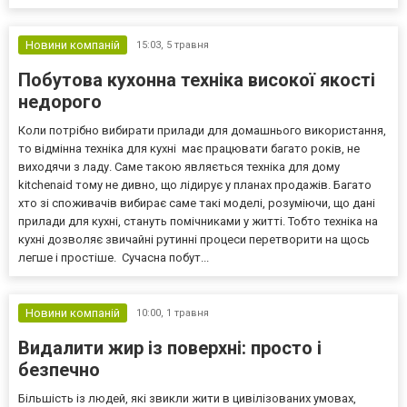
Новини компаній
15:03,
5 травня
Побутова кухонна техніка високої якості
недорого
Коли потрібно вибирати прилади для домашнього використання,
то відмінна техніка для кухні має працювати багато років, не
виходячи з ладу. Саме такою являється техніка для дому
kitchenaid тому не дивно, що лідирує у планах продажів. Багато
хто зі споживачів вибирає саме такі моделі, розуміючи, що дані
прилади для кухні, стануть помічниками у житті. Тобто техніка на
кухні дозволяє звичайні рутинні процеси перетворити на щось
легше і простіше. Сучасна побут...
Новини компаній
10:00,
1 травня
Видалити жир із поверхні: просто і
безпечно
Більшість із людей, які звикли жити в цивілізованих умовах,