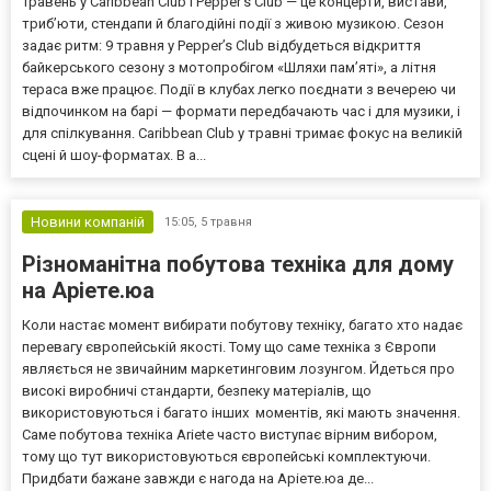
Травень у Caribbean Club і Pepper’s Club — це концерти, вистави,
триб’юти, стендапи й благодійні події з живою музикою. Сезон
задає ритм: 9 травня у Pepper’s Club відбудеться відкриття
байкерського сезону з мотопробігом «Шляхи пам’яті», а літня
тераса вже працює. Події в клубах легко поєднати з вечерею чи
відпочинком на барі — формати передбачають час і для музики, і
для спілкування. Caribbean Club у травні тримає фокус на великій
сцені й шоу-форматах. В а...
Новини компаній
15:05,
5 травня
Різноманітна побутова техніка для дому
на Аріете.юа
Коли настає момент вибирати побутову техніку, багато хто надає
перевагу європейській якості. Тому що саме техніка з Європи
являється не звичайним маркетинговим лозунгом. Йдеться про
високі виробничі стандарти, безпеку матеріалів, що
використовуються і багато інших моментів, які мають значення.
Саме побутова техніка Ariete часто виступає вірним вибором,
тому що тут використовуються європейські комплектуючи.
Придбати бажане завжди є нагода на Аріете.юа де...