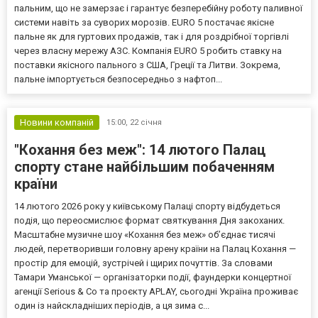
пальним, що не замерзає і гарантує безперебійну роботу паливної
системи навіть за суворих морозів. EURO 5 постачає якісне
пальне як для гуртових продажів, так і для роздрібної торгівлі
через власну мережу АЗС. Компанія EURO 5 робить ставку на
поставки якісного пального з США, Греції та Литви. Зокрема,
пальне імпортується безпосередньо з нафтоп...
Новини компаній
15:00,
22 січня
"Кохання без меж": 14 лютого Палац
спорту стане найбільшим побаченням
країни
14 лютого 2026 року у київському Палаці спорту відбудеться
подія, що переосмислює формат святкування Дня закоханих.
Масштабне музичне шоу «Кохання без меж» об’єднає тисячі
людей, перетворивши головну арену країни на Палац Кохання —
простір для емоцій, зустрічей і щирих почуттів. За словами
Тамари Уманської — організаторки події, фаундерки концертної
агенції Serious & Co та проєкту APLAY, сьогодні Україна проживає
один із найскладніших періодів, а ця зима с...