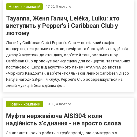
Новини компаній
17:00,
5 лютого
Tayanna, Женя Галич, Leléka, Luiku: хто
виступить у Pepper’s і Caribbean Club у
лютому
Лютий у Caribbean Club і Pepper’s Club — це щільний графік
концертів, театральних вистав, вечірок та благодійних подій: від
джазу й акустики до стендапу, вар’єте й танцювальних шоу.
Caribbean Club пропонує велику сцену для концертів, театральних
постановок і шоу: від акустичного лайву TAYANNA до вистав
«Чорного Квадрата», вар’єте «Рояль» і ювілейної Caribbean Disco
Party з нагоди 28-річчя клубу. Pepper’s Club зосереджується на
живій музиці й благодійних фо...
Новини компаній
10:00,
4 лютого
Муфта нержавіюча AISI304: коли
надійність з'єднання - не просто слова
За двадцять років роботи з трубопровідною арматурою я