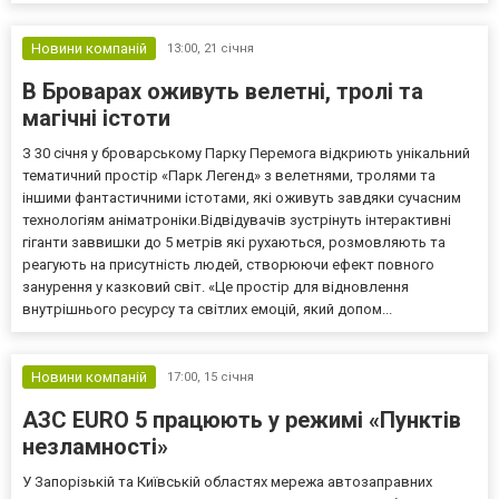
Новини компаній
13:00,
21 січня
В Броварах оживуть велетні, тролі та
магічні істоти
З 30 січня у броварському Парку Перемога відкриють унікальний
тематичний простір «Парк Легенд» з велетнями, тролями та
іншими фантастичними істотами, які оживуть завдяки сучасним
технологіям аніматроніки.Відвідувачів зустрінуть інтерактивні
гіганти заввишки до 5 метрів які рухаються, розмовляють та
реагують на присутність людей, створюючи ефект повного
занурення у казковий світ. «Це простір для відновлення
внутрішнього ресурсу та світлих емоцій, який допом...
Новини компаній
17:00,
15 січня
АЗС EURO 5 працюють у режимі «Пунктів
незламності»
У Запорізькій та Київській областях мережа автозаправних