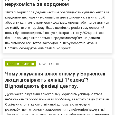
нерухомість за кордоном
Жителі Борисполя дедалі частіше розглядають купівлю житла за
кордоном не лише як можливість для відпочинку, а й як спосіб
зберегти капітал, отримувати дохід від оренди або підготуватися
до майбутнього переїзду. Якщо ще кілька років тому основний
попит був зосереджений на сусідніх країнах, то у 2026 році все
більше покупців цікавляться Середземномор'ям. За даними
найбільшого агентства закордонної нерухомості в Україні
Homium, серед українців стабільно зрост...
Новини компаній
17:00,
16 липня
Чому лікування алкоголізму у Борисполі
люди довіряють клініці "Рецена"?
Відповідають фахівці центру.
Дуже часто лікування алкоголізму Бориспіль ускладнюється
небажанням хворого приймати проблему, звертатися до фахівців.
Оскільки спочатку спиртні напої допомагають людині
розслабитися, отримати задоволення та неймовірні відчуття. І
тільки після цього виникають симптоми абстинентного синдрому,