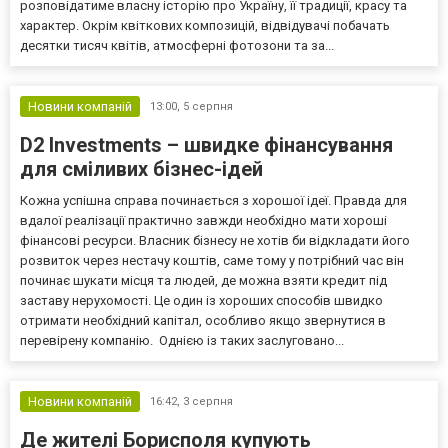
розповідатиме власну історію про Україну, її традиції, красу та
характер. Окрім квіткових композицій, відвідувачі побачать
десятки тисяч квітів, атмосферні фотозони та за...
Новини компаній
13:00,
5 серпня
D2 Investments – швидке фінансування
для сміливих бізнес-ідей
Кожна успішна справа починається з хорошої ідеї. Правда для
вдалої реалізації практично завжди необхідно мати хороші
фінансові ресурси. Власник бізнесу не хотів би відкладати його
розвиток через нестачу коштів, саме тому у потрібний час він
починає шукати місця та людей, де можна взяти кредит під
заставу нерухомості. Це один із хороших способів швидко
отримати необхідний капітал, особливо якщо звернутися в
перевірену компанію. Однією із таких заслуговано...
Новини компаній
16:42,
3 серпня
Де жителі Борисполя купують