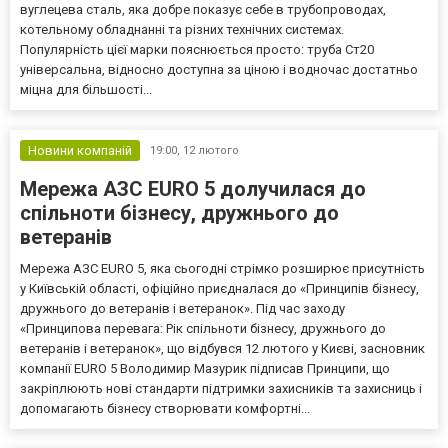
вуглецева сталь, яка добре показує себе в трубопроводах,
котельному обладнанні та різних технічних системах.
Популярність цієї марки пояснюється просто: труба Ст20
універсальна, відносно доступна за ціною і водночас достатньо
міцна для більшості...
Новини компаній
19:00,
12 лютого
Мережа АЗС EURO 5 долучилася до
спільноти бізнесу, дружнього до
ветеранів
Мережа АЗС EURO 5, яка сьогодні стрімко розширює присутність
у Київській області, офіційно приєдналася до «Принципів бізнесу,
дружнього до ветеранів і ветеранок». Під час заходу
«Принципова перевага: Рік спільноти бізнесу, дружнього до
ветеранів і ветеранок», що відбувся 12 лютого у Києві, засновник
компанії EURO 5 Володимир Мазурик підписав Принципи, що
закріплюють нові стандарти підтримки захисників та захисниць і
допомагають бізнесу створювати комфортні...