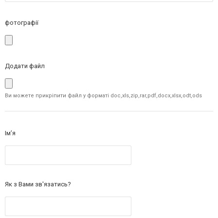
фотографії
Додати файл
Ви можете прикріпити файл у форматі doc,xls,zip,rar,pdf,docx,xlsx,odt,ods
Ім’я
Як з Вами зв'язатись?