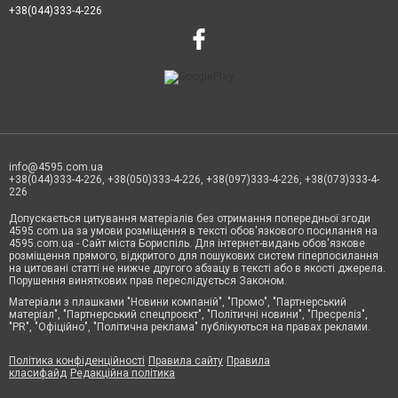
+38(044)333-4-226
info@4595.com.ua
+38(044)333-4-226, +38(050)333-4-226, +38(097)333-4-226, +38(073)333-4-
226
Допускається цитування матеріалів без отримання попередньої згоди
4595.com.ua за умови розміщення в тексті обов'язкового посилання на
4595.com.ua - Сайт міста Бориспіль. Для інтернет-видань обов'язкове
розміщення прямого, відкритого для пошукових систем гіперпосилання
на цитовані статті не нижче другого абзацу в тексті або в якості джерела.
Порушення виняткових прав переслідується Законом.
Матеріали з плашками "Новини компаній", "Промо", "Партнерський
матеріал", "Партнерський спецпроєкт", "Політичні новини", "Пресреліз",
"PR", "Офіційно", "Політична реклама" публікуються на правах реклами.
Політика конфіденційності
Правила сайту
Правила
класифайд
Редакційна політика