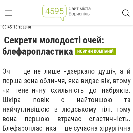
09:45, 18 травня
Секрети молодості очей:
блефаропластика
НОВИНИ КОМПАНІЙ
Очі – це не лише «дзеркало душі», а й
перша зона обличчя, яка видає вік, втому
чи генетичну схильність до набряків.
Шкіра повік є найтоншою та
найчутливішою в людському тілі, тому
вона першою втрачає еластичність.
Блефаропластика – це сучасна хірургічна