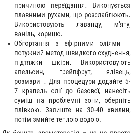
причиною переїдання. Виконується
плавними рухами, що розслаблюють.
Використовують лаванду, м'яту,
ваніль, корицю.
Обгортання з ефірними оліями –
потужний метод швидкого схуднення,
підтяжки шкіри. Використовують
апельсин, грейпфрут, ялівець,
розмарин. Для процедури додайте 5-
7 крапель олії до базової, нанесіть
суміш на проблемні зони, оберніть
плівкою. Залиште на 30-40 хвилин,
потім змийте теплою водою.
Як бачите, ароматерапія – це не просто