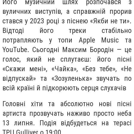
Його музичний шлях розпочався з
вуличних виступів, а справжній прорив
стався у 2023 році з піснею «Якби не ти».
Відтоді його треки стабільно
потрапляють у топи Apple Music та
YouTube. Сьогодні Максим Бородін — це
голос, який не сплутаєш: його пісні
«Скажи мені», «Чайка», «Без тебе», «Не
відпускай» та «Зозуленька» звучать по
всій країні й підкорюють серця слухачів
Головні хіти та абсолютно нові пісні
артиста прозвучать наживо просто неба
13 липня. Подія відбудеться на терасі
ТРЦ Gulliver о 19:00.