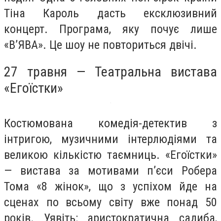
Тіна Кароль дасть ексклюзивний
концерт. Програма, яку почує лише
«В’ЯВА». Це шоу не повториться двічі.
27 травня — Театральна вистава
«Егоїстки»
Костюмована комедія-детектив з
інтригою, музичними інтерлюдіями та
великою кількістю таємниць. «Егоїстки»
— вистава за мотивами п’єси Робера
Тома «8 жінок», що з успіхом йде на
сценах по всьому світу вже понад 50
років. Уявіть: аристократична садиба,