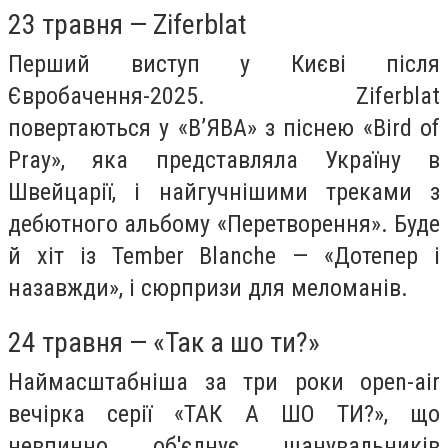
23 травня — Ziferblat
Перший виступ у Києві після
Євробачення-2025. Ziferblat
повертаються у «В’ЯВА» з піснею «Bird of
Pray», яка представляла Україну в
Швейцарії, і найгучнішими треками з
дебютного альбому «Перетворення». Буде
й хіт із Tember Blanche — «Дотепер і
назавжди», і сюрпризи для меломанів.
24 травня — «Так а шо ти?»
Наймасштабніша за три роки open-air
вечірка серії «ТАК А ШО ТИ?», що
невпинно об'єднує шанувальників