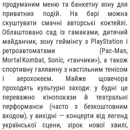
продуманим меню та банкетну зону для
приватних подій. На барі можна
скуштувати смачні авторські коктейлі.
Облаштовано сад із гамаками, дитячий
майданчик, зону геймінгу з PlayStation і
ретроавтоматами (Pac‑Man,
Mortal Kombat, Sonic, «танчики»), а також
спортивну галявину з настільним тенісом
і аерохокеєм. Майже щовечора
проходять культурні заходи: у будні це
переважно кінопокази й театральні
перформанси (часто з безкоштовним
входом), у вихідні — концерти від легенд
української сцени, зірок нової хвилі,