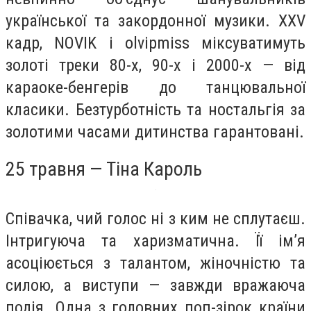
української та закордонної музики. XXV
кадр, NOVIK і olvipmiss міксуватимуть
золоті треки 80-х, 90-х і 2000-х — від
караоке-бенгерів до танцювальної
класики. Безтурботність та ностальгія за
золотими часами дитинства гарантовані.
25 травня — Тіна Кароль
Співачка, чий голос ні з ким не сплутаєш.
Інтригуюча та харизматична. Її ім’я
асоціюється з талантом, жіночністю та
силою, а виступи — завжди вражаюча
подія. Одна з головних поп-зірок країни