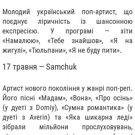
Молодий український поп-артист, що
поєднує ліричність із шансонною
експресією. У програмі — хіти
«Намалюю», «Тебе знайшов», «Я на
жигулі», «Тюльпани», «Я не буду пити».
17 травня — Samchuk
Артист нового покоління у жанрі поп-реп.
Його пісні «Мадам», «Вона», «Про осінь»
(у дуеті з Domiy), «Сумна романтика» (у
дуеті з Averin) та «Яка шикарна леді»
зібрали мільйони прослуховувань,