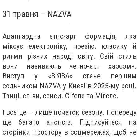
31 травня — NAZVA
Авангардна етно-арт формація, яка
міксує електроніку, поезію, класику й
ритми різних народі світу. Свій стиль
вони називають «етно-арт хаосом».
Виступ у «В’ЯВА» стане першим
сольником NAZVA у Києві в 2025-му році.
Танці, співи, сенси. Сіґеле та Міґеле.
І все це — лише початок сезону. Попереду
ще багато анонсів. Підписуйтеся на
сторінки простору в соцмережах, щоб не