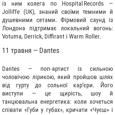
із ним колега по Hospital Records —
Jolliffe (UK), знаний своїми темними й
душевними сетами. Фірмовий саунд із
Лондона підтримає локальний вогонь:
Votuma, Derrick, Diffirant і Warm Roller.
11 травня — Dantes
Dantes — поп-артист із сильною
чоловічою лірикою, який пройшов шлях
від гурту до сольної кар'єри. Його
виступи — це щирість, шоу й
танцювальна енергетика: коли хочеться
співати «Губи у губах», кричати «Чуєш» і