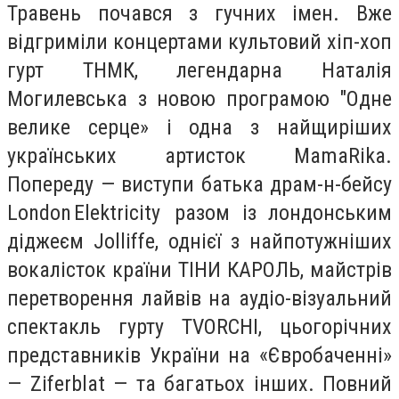
Травень почався з гучних імен. Вже
відгриміли концертами культовий хіп-хоп
гурт ТНМК, легендарна Наталія
Могилевська з новою програмою "Одне
велике серце» і одна з найщиріших
українських артисток MamaRika.
Попереду — виступи батька драм-н-бейсу
London Elektricity разом із лондонським
діджеєм Jolliffe, однієї з найпотужніших
вокалісток країни ТІНИ КАРОЛЬ, майстрів
перетворення лайвів на аудіо-візуальний
спектакль гурту TVORCHI, цьогорічних
представників України на «Євробаченні»
— Ziferblat — та багатьох інших. Повний