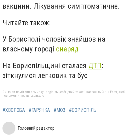
вакцини. Лікування симптоматичне.
Читайте також:
У Борисполі чоловік знайшов на
власному городі
снаряд
На Бориспільщині сталася
ДТП
:
зіткнулися легковик та бус
Якщо ви помітили помилку, виділіть необхідний текст і натисніть Ctrl + Enter, щоб
повідомити про це редакцію
#ХВОРОБА
#ГАРЯЧКА
#МОЗ
#БОРИСПІЛЬ
Головний редактор