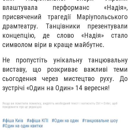
влаштувала перформанс «Надія»,
присвячений трагедії Маріупольського
драмтеатру. Танцівники презентували
концепцію, де слово «Надія» стало
символом віри в краще майбутнє.
Не пропустіть унікальну танцювальну
виставу, що розкриває важливі теми
сьогодення через мистецтво руху. До
зустрічі «Один на Один» 14 вересня!
Якщо ви помітили помилку, виділіть необхідний текст і натисніть Ctrl + Enter, щоб
повідомити про це редакцію
#фіша Київ
#афіша КПІ
#Один на один
#танцювальне шоу
#Один на один квитки