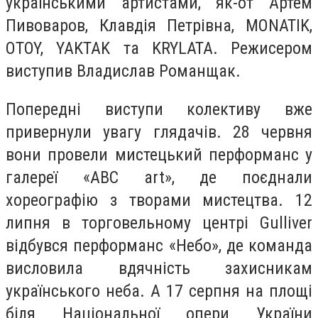
українськими артистами, як-от Артем
Пивоваров, Клавдія Петрівна, MONATIK,
OTOY, YAKTAK та KRYLATA. Режисером
виступив Владислав Романщак.
Попередні виступи колективу вже
привернули увагу глядачів. 28 червня
вони провели мистецький перформанс у
галереї «ABC art», де поєднали
хореографію з творами мистецтва. 12
липня в торговельному центрі Gulliver
відбувся перформанс «Небо», де команда
висловила вдячність захисникам
українського неба. А 17 серпня на площі
біля Національної опери України