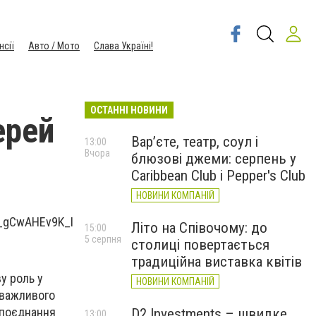
нсії
Авто / Мото
Слава Україні!
ОСТАННІ НОВИНИ
ерей
Вар’єте, театр, соул і
13:00
Вчора
блюзові джеми: серпень у
Caribbean Club і Pepper's Club
НОВИНИ КОМПАНІЙ
Літо на Співочому: до
15:00
5 серпня
столиці повертається
традиційна виставка квітів
у роль у
НОВИНИ КОМПАНІЙ
 важливого
 поєднання
D2 Investments – швидке
13:00