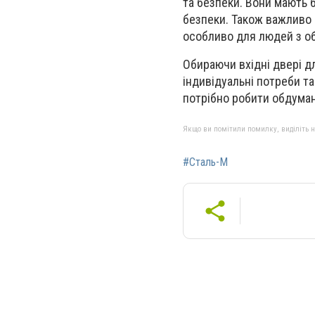
та безпеки. Вони мають 
безпеки. Також важливо 
особливо для людей з 
Обираючи вхідні двері дл
індивідуальні потреби та
потрібно робити обдуман
Якщо ви помітили помилку, виділіть нео
#Сталь-М