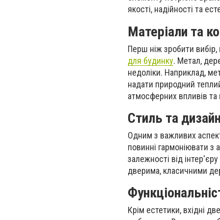
якості, надійності та ес
Матеріали та к
Перш ніж зробити вибір,
для будинку
. Метал, дер
недоліки. Наприклад, мет
надати природний теплий
атмосферних впливів та
Стиль та дизай
Одним з важливих аспекті
повинні гармоніювати з 
залежності від інтер'єр
дверима, класичними де
Функціональніс
Крім естетики, вхідні д