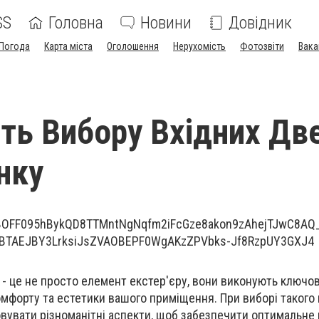
SS
Головна
Новини
Довідник
Погода
Карта міста
Оголошення
Нерухомість
Фотозвіти
Вака
ть Вибору Вхідних Дв
нку
 - це не просто елемент екстер'єру, вони виконують ключов
омфорту та естетики вашого приміщення. При виборі такого
вувати різноманітні аспекти, щоб забезпечити оптимальне