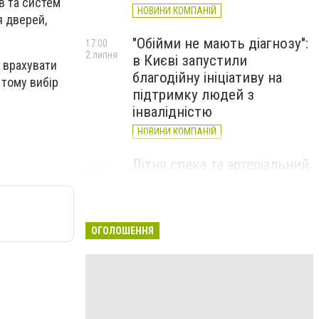
в та систем
НОВИНИ КОМПАНІЙ
я дверей,
"Обійми не мають діагнозу":
17:00
2 липня
в Києві запустили
а врахувати
благодійну ініціативу на
 тому вибір
підтримку людей з
інвалідністю
НОВИНИ КОМПАНІЙ
Літня спека та артеріальний
15:00
22 червня
тиск: як захистити судини
та коли потрібен лікар
НОВИНИ КОМПАНІЙ
ОГОЛОШЕННЯ