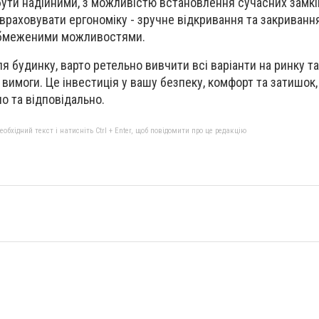
бути надійними, з можливістю встановлення сучасних замкі
враховувати ергономіку - зручне відкривання та закриванн
обмеженими можливостями.
я будинку, варто ретельно вивчити всі варіанти на ринку т
 вимоги. Це інвестиція у вашу безпеку, комфорт та затишок,
о та відповідально.
бхідний текст і натисніть Ctrl + Enter, щоб повідомити про це редакцію