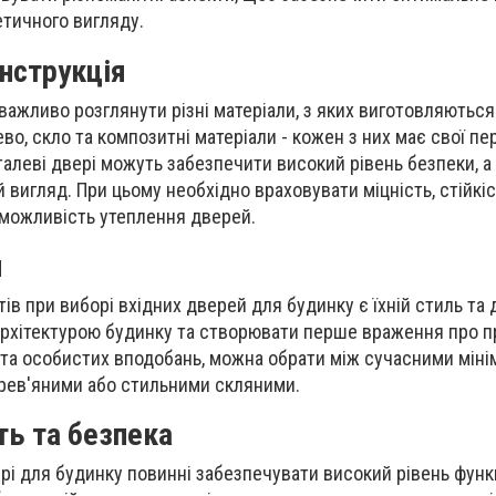
тетичного вигляду.
онструкція
 важливо розглянути різні матеріали, з яких виготовляютьс
ево, скло та композитні матеріали - кожен з них має свої пе
алеві двері можуть забезпечити високий рівень безпеки, а 
 вигляд. При цьому необхідно враховувати міцність, стійкіс
 можливість утеплення дверей.
н
в при виборі вхідних дверей для будинку є їхній стиль та 
архітектурою будинку та створювати перше враження про п
у та особистих вподобань, можна обрати між сучасними мін
рев'яними або стильними скляними.
ть та безпека
вері для будинку повинні забезпечувати високий рівень функ