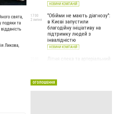
НОВИНИ КОМПАНІЙ
"Обійми не мають діагнозу":
17:00
йного свята,
2 липня
в Києві запустили
у подяки та
благодійну ініціативу на
 відданість
підтримку людей з
інвалідністю
ія Ликова,
НОВИНИ КОМПАНІЙ
Літня спека та артеріальний
15:00
22 червня
тиск: як захистити судини
та коли потрібен лікар
НОВИНИ КОМПАНІЙ
ОГОЛОШЕННЯ