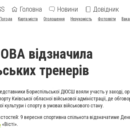
SS
Головна
Новини
Довідник
Погода
Карта міста
Оголошення
Нерухомість
Фотозвіти
Вака
 ОВА відзначила
ьських тренерів
представники Бориспільської ДЮСШ взяли участь у заході, о
орту Київської обласної військової адміністрації, де обго
ї культури і спорту в умовах військового стану.
истостей: 9 вересня спортивна спільнота відзначатиме Ден
ь
«Вісті».