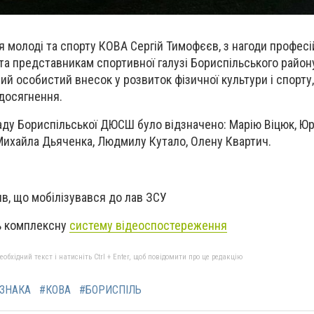
я молоді та спорту КОВА Сергій Тимофєєв, з нагоди професі
 представникам спортивної галузі Бориспільського район
ий особистий внесок у розвиток фізичної культури і спорту,
 досягнення.
ду Бориспільської ДЮСШ було відзначено: Марію Віцюк, Юр
Михайла Дьяченка, Людмилу Кутало, Олену Квартич.
в, що мобілізувався до лав ЗСУ
ь комплексну
систему відеоспостереження
бхідний текст і натисніть Ctrl + Enter, щоб повідомити про це редакцію
ДЗНАКА
#КОВА
#БОРИСПІЛЬ