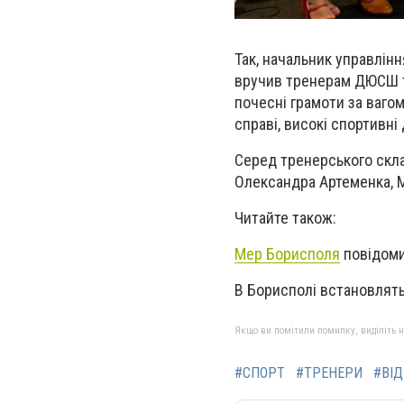
Так, начальник управлінн
вручив тренерам ДЮСШ та
почесні грамоти за вагом
справі, високі спортивні
Серед тренерського скла
Олександра Артеменка, 
Читайте також:
Мер Борисполя
повідоми
В Борисполі встановлят
Якщо ви помітили помилку, виділіть нео
#СПОРТ
#ТРЕНЕРИ
#ВІ