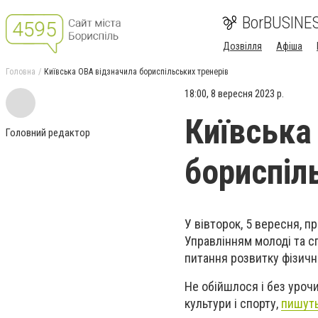
BorBUSINE
Дозвілля
Афіша
Головна
Київська ОВА відзначила бориспільських тренерів
18:00, 8 вересня 2023 р.
Київська
Головний редактор
бориспіл
У вівторок, 5 вересня, 
Управлінням молоді та сп
питання розвитку фізично
Не обійшлося і без уроч
культури і спорту,
пишут