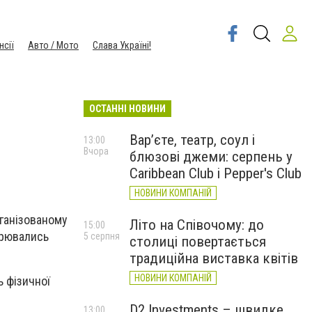
нсії
Авто / Мото
Слава Україні!
ОСТАННІ НОВИНИ
Вар’єте, театр, соул і
13:00
Вчора
блюзові джеми: серпень у
Caribbean Club і Pepper's Club
НОВИНИ КОМПАНІЙ
рганізованому
Літо на Співочому: до
15:00
ворювались
5 серпня
столиці повертається
традиційна виставка квітів
НОВИНИ КОМПАНІЙ
ь фізичної
D2 Investments – швидке
13:00