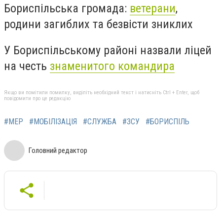
Бориспільська громада:
ветерани
,
родини загиблих та безвісти зниклих
У Бориспільському районі назвали ліцей
на честь
знаменитого командира
Якщо ви помітили помилку, виділіть необхідний текст і натисніть Ctrl + Enter, щоб
повідомити про це редакцію
#МЕР
#МОБІЛІЗАЦІЯ
#СЛУЖБА
#ЗСУ
#БОРИСПІЛЬ
Головний редактор