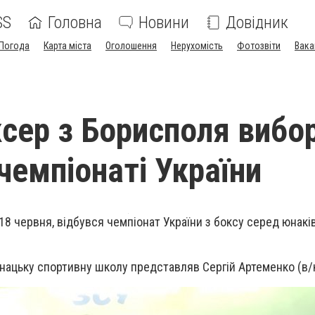
SS
Головна
Новини
Довідник
Погода
Карта міста
Оголошення
Нерухомість
Фотозвіти
Вака
сер з Борисполя вибо
чемпіонаті України
18 червня, відбувся чемпіонат України з боксу серед юнаків
ацьку спортивну школу представляв Сергій Артеменко (в/к