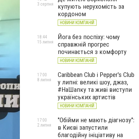
3 серпня
купують нерухомість за
кордоном
НОВИНИ КОМПАНІЙ
Йога без поспіху: чому
18:44
15 липня
справжній прогрес
починається з комфорту
НОВИНИ КОМПАНІЙ
Caribbean Club і Pepper's Club
17:00
8 липня
у липні: великі шоу, джаз,
#НаШапку та живі виступи
українських артистів
НОВИНИ КОМПАНІЙ
"Обійми не мають діагнозу":
17:00
2 липня
в Києві запустили
благодійну ініціативу на