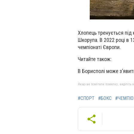
Хлопець тренується під
Шкорупа. В 2022 році в 1
чемпіонаті Європи.
Читайте також:
В Борисполі може з’явит
Якщо ви помітили помилку, виділіть нео
#СПОРТ
#БОКС
#ЧЕМПІО