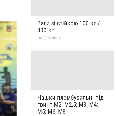
Ваги зі стійкою 100 кг /
300 кг
18:29, 31 липня
Чашки пломбувальні під
гвинт М2; М2,5; М3; М4;
М5; М6; М8