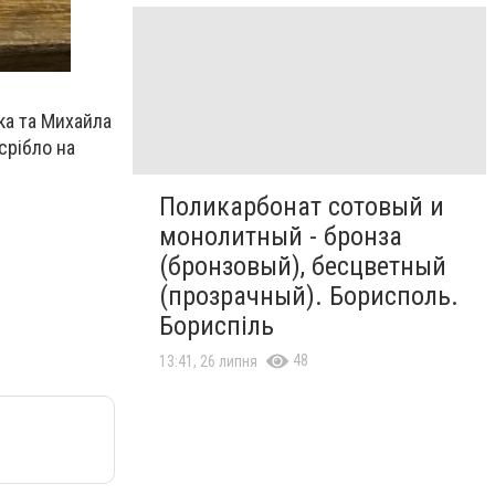
ка та Михайла
срібло на
Поликарбонат сотовый и
монолитный - бронза
(бронзовый), бесцветный
(прозрачный). Борисполь.
Бориспіль
48
13:41, 26 липня