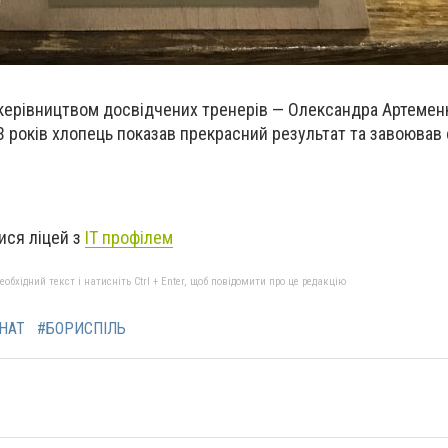
 керівництвом досвідчених тренерів — Олександра Артемен
3 років хлопець показав прекрасний результат та завоював 
ися ліцей з
ІТ профілем
бхідний текст і натисніть Ctrl + Enter, щоб повідомити про це редакцію
НАТ
#БОРИСПІЛЬ