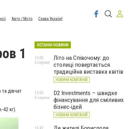
нсії
Авто / Мото
Слава Україні!
ОСТАННІ НОВИНИ
ров 1
Літо на Співочому: до
15:00
5 серпня
столиці повертається
традиційна виставка квітів
НОВИНИ КОМПАНІЙ
 та дівчат
D2 Investments – швидке
13:00
5 серпня
фінансування для сміливих
бізнес-ідей
-42 кг).
НОВИНИ КОМПАНІЙ
Де жителі Борисполя
16:42