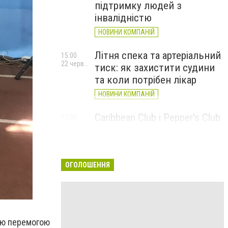
підтримку людей з
інвалідністю
НОВИНИ КОМПАНІЙ
Літня спека та артеріальний
15:00
22 червня
тиск: як захистити судини
та коли потрібен лікар
НОВИНИ КОМПАНІЙ
Caribbean Club і Pepper's Club
17:00
5 червня
у червні: від вар'єте «Рояль»
до благодійних концертів
#НаШапку
ОГОЛОШЕННЯ
НОВИНИ КОМПАНІЙ
ою перемогою