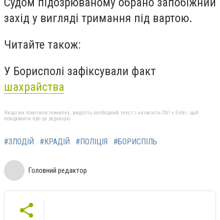
Судом підозрюваному обрано запобіжний
захід у вигляді тримання під вартою.
Читайте також:
У Борисполі зафіксували факт
шахрайства
Якщо ви помітили помилку, виділіть необхідний текст і натисніть Ctrl + Enter, щоб
повідомити про це редакцію
#ЗЛОДІЙ
#КРАДІЙ
#ПОЛІЦІЯ
#БОРИСПІЛЬ
Головний редактор