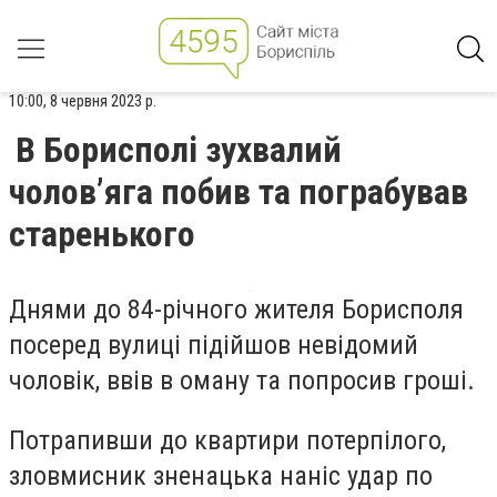
10:00, 8 червня 2023 р.
В Борисполі зухвалий
чолов’яга побив та пограбував
старенького
Д
нями д
о 84-річного жителя Борисполя
посеред вулиці підійшов невідомий
чоловік, ввів в оману та попросив гроші.
Потрапивши до квартири потерпілого,
зловмисник
зненацька наніс удар по