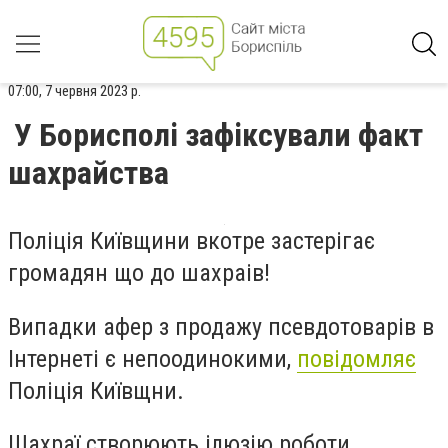
07:00, 7 червня 2023 р.
У Борисполі зафіксували факт
шахрайства
Поліція Київщини вкотре застерігає
громадян що до шахраів!
Випадки афер з продажу псевдотоварів в
Інтернеті є непоодинокими,
повідомляє
Поліція Київщни.
Шахраї створюють ілюзію роботи