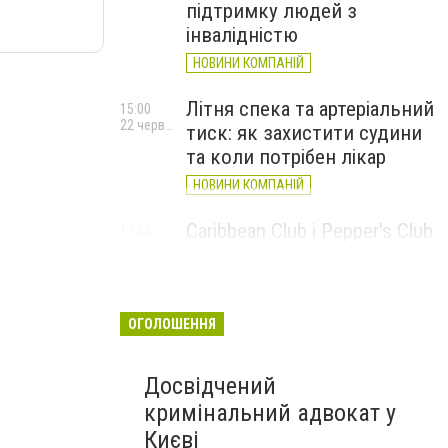
підтримку людей з
інвалідністю
НОВИНИ КОМПАНІЙ
Літня спека та артеріальний
15:00
22 червня
тиск: як захистити судини
та коли потрібен лікар
НОВИНИ КОМПАНІЙ
Caribbean Club і Pepper's Club
17:00
5 червня
у червні: від вар'єте «Рояль»
до благодійних концертів
#НаШапку
ОГОЛОШЕННЯ
НОВИНИ КОМПАНІЙ
Досвідчений
кримінальний адвокат у
Києві