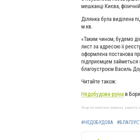
мешканці Києва, фізичні
Ділянка була виділена п
м.кв.
«Таким чином, будемо ді
лист за адресою її реєст
оформлена постанова пр
підприємцем займеться в
благоустроєм Василь До
Читайте також:
Недобудова-руїна
в Бори
Якщо ви помітили помилку, виділіть нео
#НЕДОБУДОВА
#БЛАГОУС