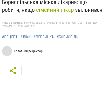
Бориспільська міська лікарня: що
робити, якщо
сімейний лікар
звільнився
Якщо ви помітили помилку, виділіть необхідний текст і натисніть Ctrl + Enter, щоб
повідомити про це редакцію
#РЕЦЕПТ
#ЛІКИ
#ПЕРВИНКА
#БОРИСПІЛЬ
Головний редактор