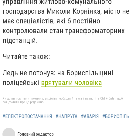
управління житлово-комунального
господарства Миколи Корніяка, місто не
має спеціалістів, які б постійно
контролювали стан трансформаторних
підстанцій.
Читайте також:
Ледь не потонув: на Бориспільщині
поліцейські
врятували чоловіка
Якщо ви помітили помилку, виділіть необхідний текст і натисніть Ctrl + Enter, щоб
повідомити про це редакцію
#ЕЛЕКТРОПОСТАЧАННЯ
#НАПРУГА
#АВАРІЯ
#БОРИСПІЛЬ
Головний редактор