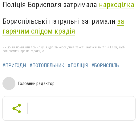
Поліція Борисполя затримала
наркоділка
Бориспільські патрульні затримали
за
гарячим слідом крадія
Якщо ви помітили помилку, виділіть необхідний текст і натисніть Ctrl + Enter, щоб
повідомити про це редакцію
#ПРИГОДИ
#ПОТОПЕЛЬНИК
#ПОЛІЦІЯ
#БОРИСПІЛЬ
Головний редактор