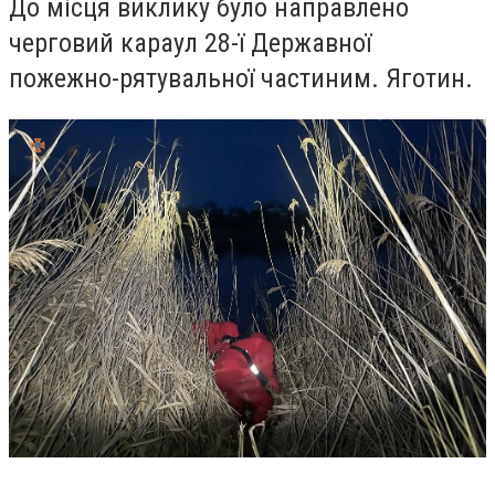
До місця виклику було направлено
черговий караул 28-ї Державної
пожежно-рятувальної частиним. Яготин.