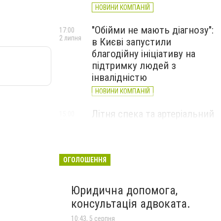
НОВИНИ КОМПАНІЙ
"Обійми не мають діагнозу":
17:00
2 липня
в Києві запустили
благодійну ініціативу на
підтримку людей з
інвалідністю
НОВИНИ КОМПАНІЙ
Літня спека та артеріальний
15:00
22 червня
тиск: як захистити судини
та коли потрібен лікар
НОВИНИ КОМПАНІЙ
ОГОЛОШЕННЯ
Юридична допомога,
консультація адвоката.
10:43, 5 серпня