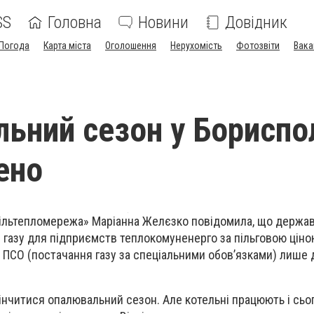
SS
Головна
Новини
Довідник
Погода
Карта міста
Оголошення
Нерухомість
Фотозвіти
Вака
ьний сезон у Бориспо
ено
льтепломережа» Маріанна Желєзко повідомила, що держа
газу для підприємств теплокомуненерго за пільговою ціною
ПСО (постачання газу за спеціальними обов’язками) лише 
інчитися опалювальний сезон. Але котельні працюють і сьог