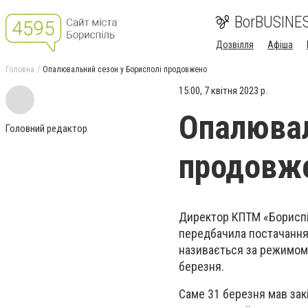
BorBUSINE
Дозвілля
Афіша
Головна
Опалювальний сезон у Борисполі продовжено
15:00, 7 квітня 2023 р.
Опалювал
Головний редактор
продовж
Директор КПТМ «Бориспі
передбачила постачання 
називається за режимом 
березня.
Саме 31 березня мав зак