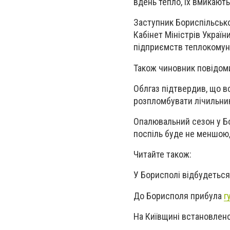
вдень тепло, їх вмикають 
Заступник Бориспільсько
Кабінет Міністрів Украї
підприємств теплокомун
Також чиновник повідоми
Облгаз підтвердив, що вс
розпломбувати лічильни
Опалювальний сезон у Бо
поспіль буде не меншою,
Читайте також:
У Борисполі відбудетьс
До Борисполя прибула
г
На Київщині встановлен