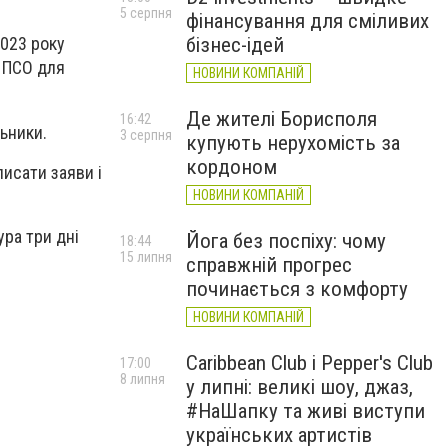
5 серпня
фінансування для сміливих
бізнес-ідей
2023 року
у ПСО для
НОВИНИ КОМПАНІЙ
Де жителі Борисполя
16:42
ьники.
3 серпня
купують нерухомість за
кордоном
писати заяви і
НОВИНИ КОМПАНІЙ
ра три дні
Йога без поспіху: чому
18:44
15 липня
справжній прогрес
починається з комфорту
НОВИНИ КОМПАНІЙ
Caribbean Club і Pepper's Club
17:00
8 липня
у липні: великі шоу, джаз,
#НаШапку та живі виступи
українських артистів