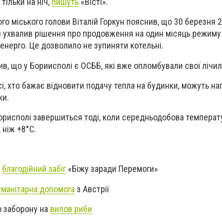
тільки на ніч
,
пишуть
«Вісті».
го міського голови Віталій Горкун пояснив, що 30 березня 
ни ухвалив рішення про продовження на один місяць режим
енерго.
Це дозволило не зупиняти котельні.
в, що у Бориисполі є ОСББ, які вже опломбували свої лічил
і, хто бажає відновити подачу тепла на будинки, можуть на
ки.
рисполі завершиться тоді, коли середньодобова температу
 ніж +8°
C.
я
благодійний забіг
«Біжу заради Перемоги»
уманітарна допомога
з Австрії
о заборону на
вилов риби