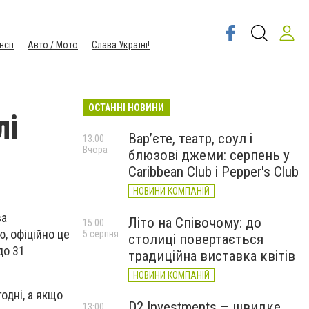
нсії
Авто / Мото
Слава Україні!
ОСТАННІ НОВИНИ
лі
Вар’єте, театр, соул і
13:00
Вчора
блюзові джеми: серпень у
Caribbean Club і Pepper's Club
НОВИНИ КОМПАНІЙ
ва
Літо на Співочому: до
15:00
, офіційно це
5 серпня
столиці повертається
до 31
традиційна виставка квітів
НОВИНИ КОМПАНІЙ
одні, а якщо
D2 Investments – швидке
13:00