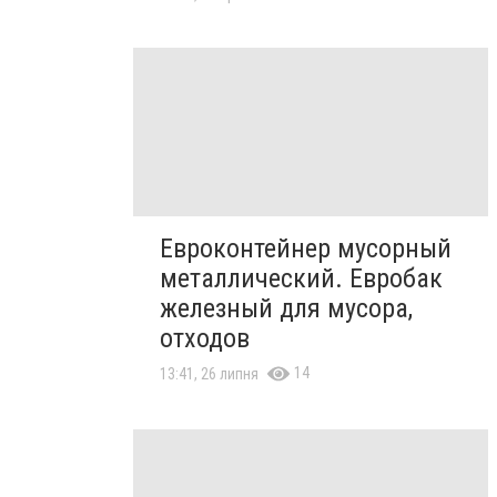
Евроконтейнер мусорный
металлический. Евробак
железный для мусора,
отходов
14
13:41, 26 липня