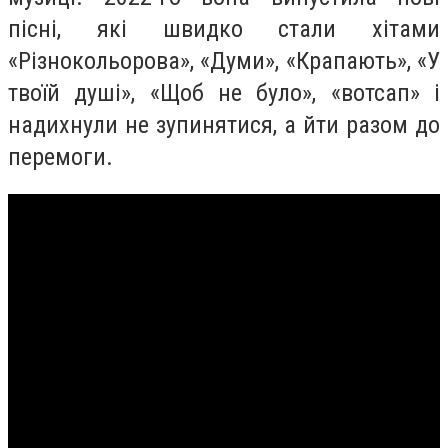
пісні, які швидко стали хітами
«Різнокольорова», «Думи», «Крапають», «У
твоїй душі», «Щоб не було», «вотсап» і
надихнули не зупинятися, а йти разом до
перемоги.