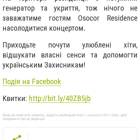
генератор та укриття, тож нічого не
заважатиме гостям Osocor Residence
насолодитися концертом.
Приходьте почути улюблені хіти,
відшукати власні сенси та допомогти
українським Захисникам!
Подія на Facebook
Kвитки:
http://bit.ly/40ZB5jb
Якщо ви помітили помилку, виділіть необхідний текст і натисніть Ctrl + Enter, щоб
повідомити про це редакцію