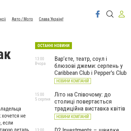
нсії
Авто / Мото
Слава Україні!
ОСТАННІ НОВИНИ
ак
Вар’єте, театр, соул і
13:00
Вчора
блюзові джеми: серпень у
Caribbean Club і Pepper's Club
НОВИНИ КОМПАНІЙ
Літо на Співочому: до
15:00
5 серпня
столиці повертається
традиційна виставка квітів
владельца
 хочется не
НОВИНИ КОМПАНІЙ
, если
такую деталь
D2 Investments – швидке
13:00