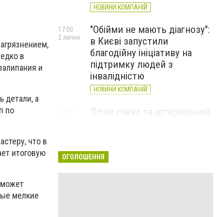
НОВИНИ КОМПАНІЙ
"Обійми не мають діагнозу":
17:00
2 липня
в Києві запустили
агрязнением,
благодійну ініціативу на
едко в
підтримку людей з
залипания и
інвалідністю
НОВИНИ КОМПАНІЙ
 детали, а
п по
Літня спека та артеріальний
15:00
22 червня
тиск: як захистити судини
та коли потрібен лікар
стеру, что в
НОВИНИ КОМПАНІЙ
ает итоговую
ОГОЛОШЕННЯ
 может
ные мелкие