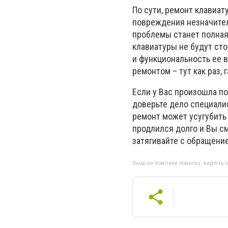
По сути, ремонт клавиату
повреждения незначите
проблемы станет полная
клавиатуры не будут сто
и функциональность ее в
ремонтом – тут как раз, 
Если у Вас произошла п
доверьте дело специали
ремонт может усугубить
продлился долго и Вы с
затягивайте с обращени
Якщо ви помітили помилку, виділіть нео