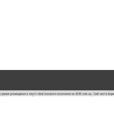
 умови розміщення в тексті обов'язкового посилання на 4595.com.ua - Сайт міста Бор
сті або в якості джерела. Порушення виняткових прав переслідується Законом.
ський спецпроєкт", "Політичні новини", "Пресреліз", "PR", "Офіційно", "Політична рек