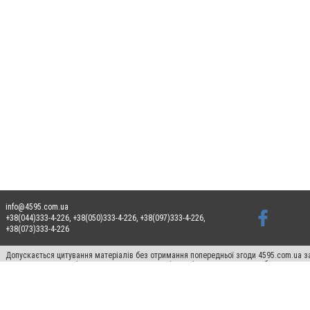
info@4595.com.ua
+38(044)333-4-226, +38(050)333-4-226, +38(097)333-4-226,
+38(073)333-4-226
Допускається цитування матеріалів без отримання попередньої згоди 4595.com.ua за
пошукових систем гіперпосилання на цитовані статті не нижче другого абзацу в тек
Матеріали з плашками "Новини компаній", "Промо", "Партнерський матеріал", "Партнер