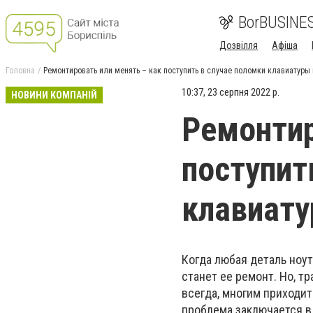
BorBUSINE
Дозвілля
Афіша
Головна
Ремонтировать или менять – как поступить в случае поломки клавиатуры 
10:37, 23 серпня 2022 р.
НОВИНИ КОМПАНІЙ
Ремонтир
поступит
клавиату
Когда любая деталь ноу
станет ее ремонт. Но, т
всегда, многим приходит
проблема заключается в