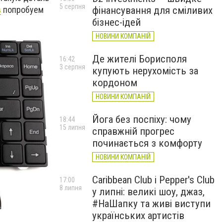
5 серпня
в
попробуем
фінансування для сміливих
бізнес-ідей
НОВИНИ КОМПАНІЙ
Де жителі Борисполя
16:42
3 серпня
купують нерухомість за
кордоном
НОВИНИ КОМПАНІЙ
Йога без поспіху: чому
18:44
15 липня
справжній прогрес
починається з комфорту
НОВИНИ КОМПАНІЙ
Caribbean Club і Pepper's Club
17:00
8 липня
у липні: великі шоу, джаз,
#НаШапку та живі виступи
українських артистів