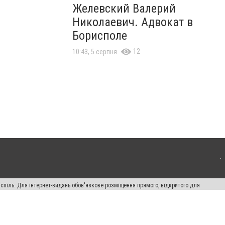
Желевский Валерий
Николаевич. Адвокат в
Борисполе
12
10:43, 5 серпня
испіль. Для інтернет-видань обов'язкове розміщення прямого, відкритого для
лама" публікуються на правах реклами.