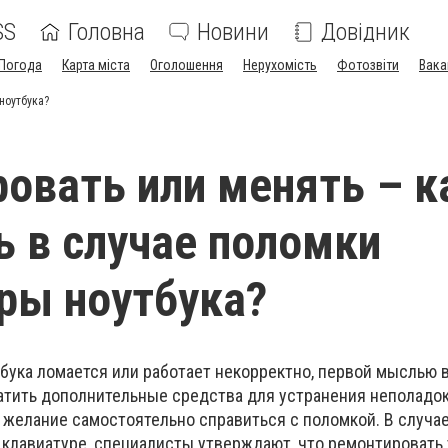
SS
Головна
Новини
Довідник
Погода
Карта міста
Оголошення
Нерухомість
Фотозвіти
Вака
ноутбука?
овать или менять – к
ь в случае поломки
ры ноутбука?
тбука ломается или работает некорректно, первой мыслью 
ратить дополнительные средства для устранения неполадок
 желание самостоятельно справиться с поломкой. В случае
 клавиатуре, специалисты утверждают, что ремонтировать 