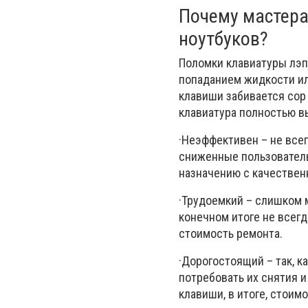
Почему мастера
ноутбуков?
Поломки клавиатуры лэп
попаданием жидкости ил
клавиши забивается сор
клавиатура полностью вы
·
Неэффективен – не всег
сниженные пользователь
назначению с качестве
·
Трудоемкий – слишком м
конечном итоге не всегд
стоимость ремонта.
·
Дорогостоящий – так, к
потребовать их снятия и
клавиши, в итоге, стоим