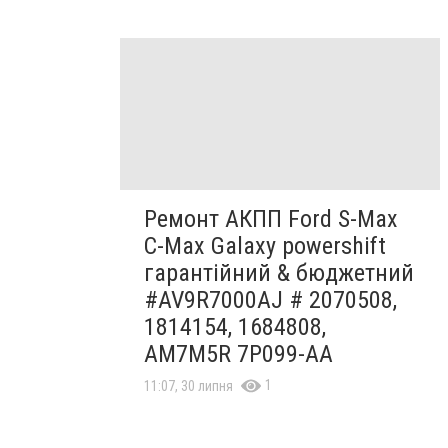
Ремонт АКПП Ford S-Max
C-Max Galaxy powershift
гарантійний & бюджетний
#AV9R7000AJ # 2070508,
1814154, 1684808,
AM7M5R 7P099-AA
1
11:07, 30 липня