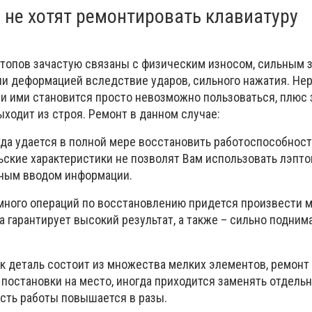
 не хотят ремонтировать клавиатуру
топов зачастую связаны с физическим износом, сильным з
и деформацией вследствие ударов, сильного нажатия. Нер
 и ими становится просто невозможно пользоваться, плюс 
ходит из строя. Ремонт в данном случае:
да удается в полной мере восстановить работоспособность
ские характеристики не позволят Вам использовать лэпто
нным вводом информации.
ного операций по восстановлению придется произвести ма
а гарантирует высокий результат, а также – сильно подним
ак деталь состоит из множества мелких элементов, ремонт
 постановки на место, иногда приходится заменять отдель
ость работы повышается в разы.