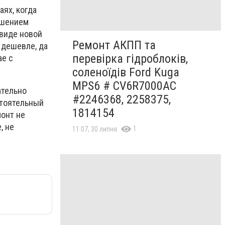
аях, когда
ешением
 виде новой
Ремонт АКПП та
 дешевле, да
перевірка гідроблоків,
ае с
соленоїдів Ford Kuga
MPS6 # CV6R7000AC
ательно
#2246368, 2258375,
стоятельный
1814154
монт не
, не
1
11:07, 30 липня