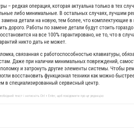
ры – редкая операция, которая актуальна только в тех случ
льные либо минимальные. В остальных случаях, лучшим р
 замена детали на новую, тем более, что комплектующие в
ить дорого. Работы по замене детали будут стоить гораздо
осстановится на все 100% гарантировано, не то, что в случ
гарантий никто дать не может.
оломка, связанная с работоспособностью клавиатуры, обяз
стам. Даже при наличии минимальных повреждений, само
 поломку и затронуть другие элементы системы. Чтобы ре
могли восстановить функционал техники как можно быстрее
ем в специализированный сервисный центр.
бхідний текст і натисніть Ctrl + Enter, щоб повідомити про це редакцію