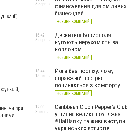
5 серпня
фінансування для сміливих
бізнес-ідей
нікації,
НОВИНИ КОМПАНІЙ
Де жителі Борисполя
16:42
3 серпня
купують нерухомість за
кордоном
НОВИНИ КОМПАНІЙ
Йога без поспіху: чому
18:44
15 липня
справжній прогрес
починається з комфорту
 функцій,
НОВИНИ КОМПАНІЙ
Caribbean Club і Pepper's Club
17:00
ині чи при
8 липня
у липні: великі шоу, джаз,
ваннями
#НаШапку та живі виступи
українських артистів