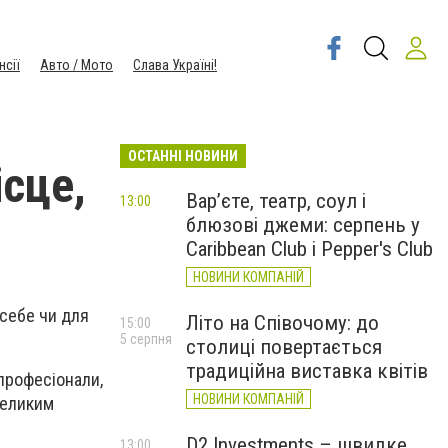
нсії
Авто / Мото
Слава Україні!
ОСТАННІ НОВИНИ
ісце,
Вар’єте, театр, соул і
13:00
блюзові джеми: серпень у
Caribbean Club і Pepper's Club
НОВИНИ КОМПАНІЙ
 себе чи для
Літо на Співочому: до
15:00
5 серпня
столиці повертається
традиційна виставка квітів
професіонали,
НОВИНИ КОМПАНІЙ
великим
D2 Investments – швидке
13:00