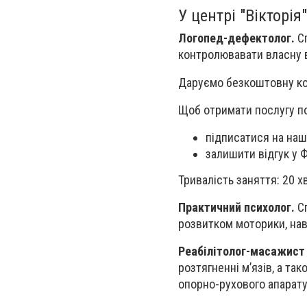
У центрі "Вікторі
Логопед-дефектолог.
Сп
контролювавати власну в
Даруємо безкоштовну ко
Щоб отримати послугу по
підписатися на наш
залишити відгук у 
Тривалість заняття: 20 х
Практичний психолог.
Сп
розвитком моторики, на
Реабілітолог-масажист 
розтягненні м’язів, а т
опорно-рухового апарату