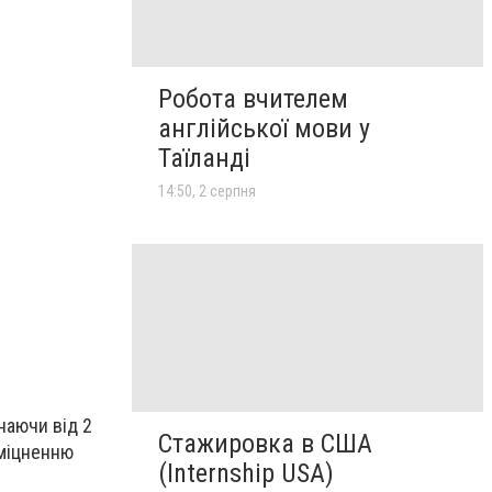
Робота вчителем
англійської мови у
Таїланді
14:50, 2 серпня
наючи від 2
Стажировка в США
зміцненню
(Internship USA)