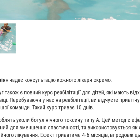
рія»
надає консультацію кожного лікаря окремо.
 також є повний курс реабілітації для дітей, які мають від
іці. Перебуваючи у нас на реабілітації, ви відчуєте привіт
шої команди. Такий курс триває 10 днів.
облять уколи ботулінічного токсину типу А. Цей метод є еф
ний для зменшення спастичності, та використовується як о
ійного лікування. Ефект триватиме 4-6 місяців, впродовж ць