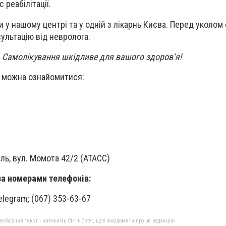
 реабілітації.
и у нашому центрі та у одній з лікарнь Києва. Перед уколом
ультацію від невролога.
Самолікування шкідливе для вашого здоров‘я!
и можна ознайомитися:
ль, вул. Момота 42/2 (АТАСС)
за номерами телефонів:
Telegram; (067) 353-63-67
бхідний текст і натисніть Ctrl + Enter, щоб повідомити про це редакцію