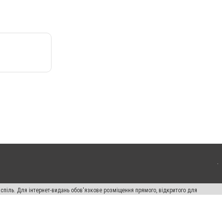
испіль. Для інтернет-видань обов'язкове розміщення прямого, відкритого для
лама" публікуються на правах реклами.