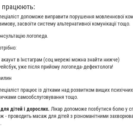
я" працюють:
еціаліст допоможе виправити порушення мовленнєвої кому
имову, засвоїти систему альтернативної комунікації тощо.
нсультацію логопеда.
трібно:
 акаунт в Інстаграм (соц мережі можна знайти нижче)
Фейсбук, уже після прийому логопеда-дефектолога!
вилин
еціаліст працює із дітками над розвитком вищих психічних
вичками самообслуговування тощо.
для дітей і дорослих.
Лікар допоможе позбутися болю у сп
акож - проводить масаж для дітей з різноманітними захворю
.