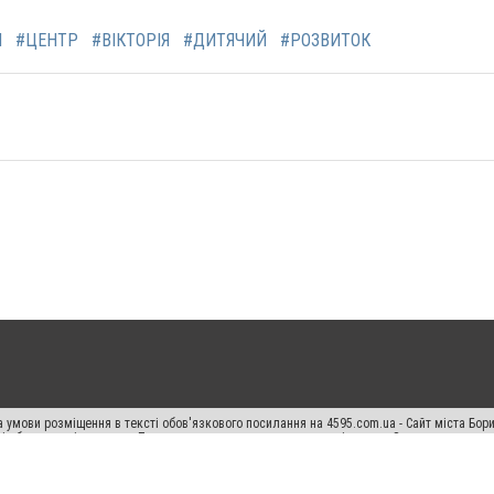
Й
#ЦЕНТР
#ВІКТОРІЯ
#ДИТЯЧИЙ
#РОЗВИТОК
 умови розміщення в тексті обов'язкового посилання на 4595.com.ua - Сайт міста Бор
сті або в якості джерела. Порушення виняткових прав переслідується Законом.
ський спецпроєкт", "Політичні новини", "Пресреліз", "PR", "Офіційно", "Політична рек