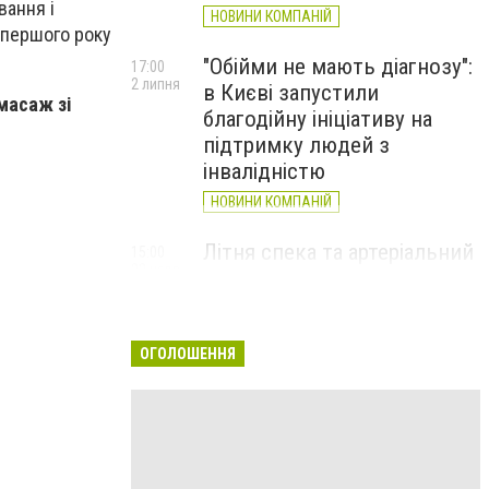
вання і
НОВИНИ КОМПАНІЙ
 першого року
"Обійми не мають діагнозу":
17:00
2 липня
в Києві запустили
масаж зі
благодійну ініціативу на
підтримку людей з
інвалідністю
НОВИНИ КОМПАНІЙ
Літня спека та артеріальний
15:00
22 червня
тиск: як захистити судини
та коли потрібен лікар
НОВИНИ КОМПАНІЙ
ОГОЛОШЕННЯ