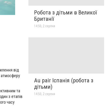
Робота з дітьми в Великої
Британії
14:50, 2 серпня
хилення від
ну атмосферу
Au pair Іспанія (робота з
дітьми)
ективним та
14:50, 2 серпня
дин з етапів
ого часу