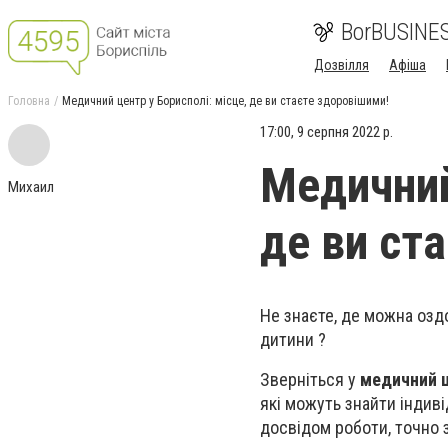
BorBUSINE
Дозвілля
Афіша
Головна
Медичний центр у Борисполі: місце, де ви стаєте здоровішими!
17:00, 9 серпня 2022 р.
Медичний
Михаил
де ви ст
Не знаєте, де можна озд
дитини ?
Зверніться у
медичний ц
які можуть знайти індиві
досвідом роботи, точно 