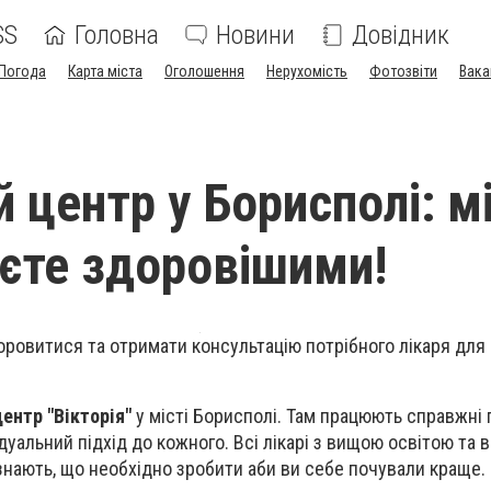
SS
Головна
Новини
Довідник
Погода
Карта міста
Оголошення
Нерухомість
Фотозвіти
Вака
 центр у Борисполі: м
аєте здоровішими!
оровитися та отримати консультацію потрібного лікаря для
ентр "Вікторія"
у місті Борисполі. Там працюють справжні 
дуальний підхід до кожного. Всі лікарі з вищою освітою та 
знають, що необхідно зробити аби ви себе почували краще.