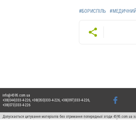
#БОРИСПІЛЬ
#МЕДИЧНИ
info@4595.com.ua
+38(044)333-4-226, +38(050)333-4-226, +38(097)333-4-226,
+38(073)333-4-226
Допускається цитування матеріалів без отримання попередньої згоди 4595.com.ua за
пошукових систем гіперпосилання на цитовані статті не нижче другого абзацу в тек
Матеріали з плашками "Новини компаній", "Промо", "Партнерський матеріал", "Партнер