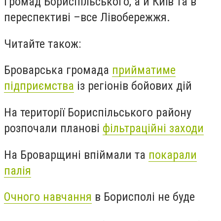
громад Бориспільського, а й Київ та в
переспективі –все Лівобережжя.
Читайте також:
Броварська громада
прийматиме
підприємства
із регіонів бойових дій
На території Бориспільського району
розпочали планові
фільтраційні заходи
На Броварщині впіймали та
покарали
палія
Очного навчання
в Борисполі не буде