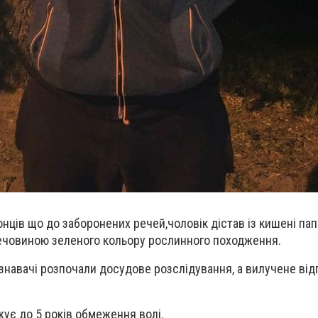
нців що до заборонених речей,
чоловік
дістав із кишені па
речовиною зеленого кольору рослинного походження.
знавачі розпочали досудове розслідування, а вилучене від
ує до 5 років обмеження волі.