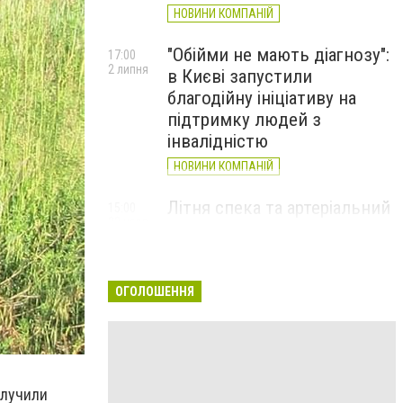
НОВИНИ КОМПАНІЙ
"Обійми не мають діагнозу":
17:00
2 липня
в Києві запустили
благодійну ініціативу на
підтримку людей з
інвалідністю
НОВИНИ КОМПАНІЙ
Літня спека та артеріальний
15:00
22 червня
тиск: як захистити судини
та коли потрібен лікар
НОВИНИ КОМПАНІЙ
ОГОЛОШЕННЯ
илучили