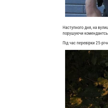
Наступного дня, н
а вулиц
поруш
уючи
комендантськ
Під час перевірки 25-рі