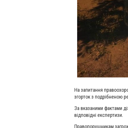
На запитання
правоохоро
згорток з подрібненою 
За вказаними фактами ді
відповідні експертизи.
Правопорушникам загрож