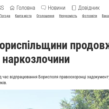
SS
Головна
Новини
Довідник
Погода
Карта міста
Оголошення
Нерухомість
Фотозвіти
Вака
Бориспільщини продов
 наркозлочини
під час відпрацювання Борисполя правоохоронці задокумент
ків.