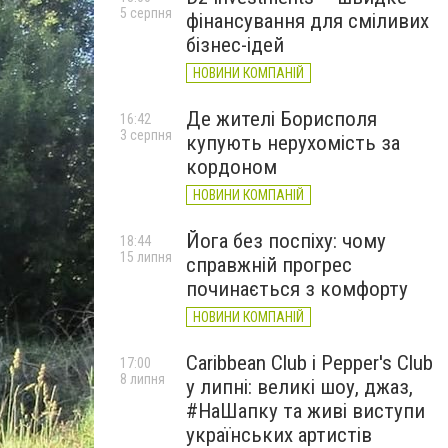
5 серпня
фінансування для сміливих
бізнес-ідей
НОВИНИ КОМПАНІЙ
Де жителі Борисполя
16:42
3 серпня
купують нерухомість за
кордоном
НОВИНИ КОМПАНІЙ
Йога без поспіху: чому
18:44
15 липня
справжній прогрес
починається з комфорту
НОВИНИ КОМПАНІЙ
Caribbean Club і Pepper's Club
17:00
8 липня
у липні: великі шоу, джаз,
#НаШапку та живі виступи
українських артистів