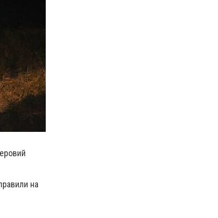
перовий
правили на