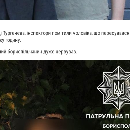
і Тургенєва, інспектори помітили чоловіка,
що пересувався 
у годину.
чний бориспільчанин дуже нервував.