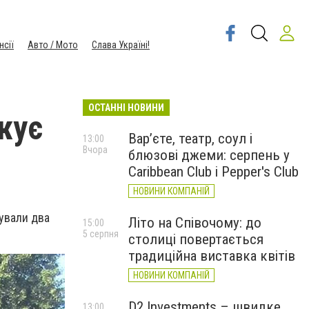
нсії
Авто / Мото
Слава Україні!
ОСТАННІ НОВИНИ
жує
Вар’єте, театр, соул і
13:00
Вчора
блюзові джеми: серпень у
Caribbean Club і Pepper's Club
НОВИНИ КОМПАНІЙ
ували два
Літо на Співочому: до
15:00
5 серпня
столиці повертається
традиційна виставка квітів
НОВИНИ КОМПАНІЙ
D2 Investments – швидке
13:00