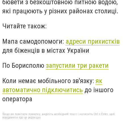
бювети з безкоштовною питною водою,
які працюють у різних районах столиці.
Читайте також:
Мапа самодопомоги:
адреси прихистків
для біженців в містах України
По Борисполю
запустили три ракети
Коли немає мобільного зв'язку:
як
автоматично підключитись
до іншого
оператора
Якщо ви помітили помилку, виділіть необхідний текст і натисніть Ctrl + Enter, щоб
повідомити про це редакцію